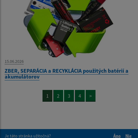
15.06.2026
ZBER, SEPARÁCIA a RECYKLÁCIA použitých batérií a
akumulátorov
1
2
3
4
>
Je táto stránka užitočná?
Áno
Nie