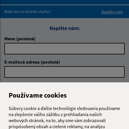
Boli tieto 
Boli 
Našli ste na stránke chybu?
Napíšte nám
Napíšte nám:
Meno (povinné)
E-mailová adresa (povinné)
Text vašej správy (povinné)
Používame cookies
Súbory cookie a ďalšie technológie sledovania používame
na zlepšenie vášho zážitku z prehliadania našich
webových stránok, na to, aby sme vám zobrazovali
prispôsobený obsah a cielené reklamy, na analýzu