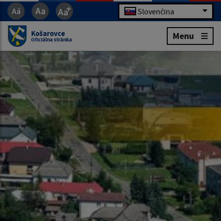
Slovenčina
Košarovce
Menu
Oficiálna stránka