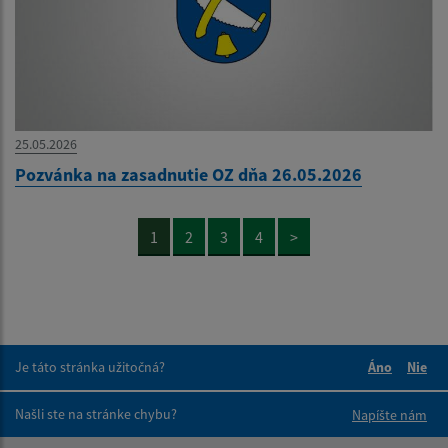
25.05.2026
Pozvánka na zasadnutie OZ dňa 26.05.2026
1
2
3
4
>
Je táto stránka užitočná?
Áno
Nie
Boli tieto 
Boli 
Našli ste na stránke chybu?
Napíšte nám