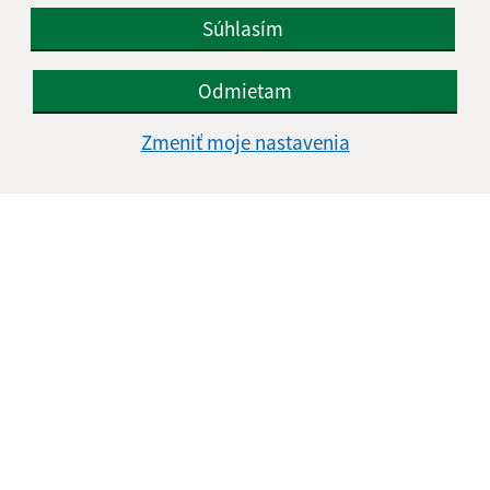
Google reCaptcha Response
Odoslať správu
Súhlasím
Odmietam
Úradné hodiny:
Zmeniť moje nastavenia
Deň
Čas doobeda
Čas poobede
Pondelok:
07:30 - 11:30
12:00 - 15:30
Utorok:
07:30 - 11:30
12:00 - 15:30
Streda:
07:00 - 11:30
12:00 - 16:30
Štvrtok:
nestránkový deň
Piatok:
07:00 - 11:30
12:00 - 13:30
Obedňajšia prestávka:
11:30 - 12:00
Kontakt:
Obecný úrad Košarovce
Košarovce 172