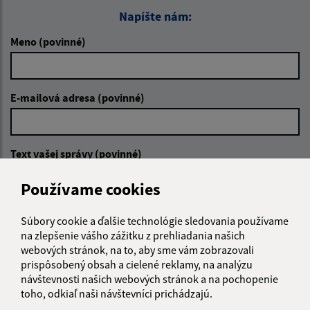
Napíšte nám:
Meno (povinné)
E-mailová adresa (povinné)
Text vašej správy (povinné)
Používame cookies
Súbory cookie a ďalšie technológie sledovania používame
na zlepšenie vášho zážitku z prehliadania našich
webových stránok, na to, aby sme vám zobrazovali
prispôsobený obsah a cielené reklamy, na analýzu
Oboznámil som sa so
spracúvaním osobných
návštevnosti našich webových stránok a na pochopenie
údajov
toho, odkiaľ naši návštevníci prichádzajú.