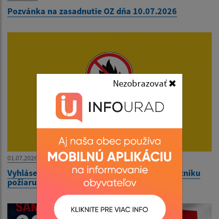
Pozvánka na zasadnutie OZ dňa 10.07.2026
Nezobrazovať
01.07.2026
Vyhlásenie času zvýšeného nebezpečenstva vzniku
požiaru od 25.06.2026 do odvolania