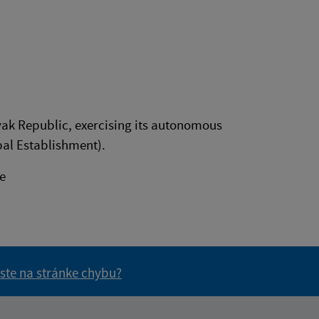
vak Republic, exercising its autonomous
pal Establishment).
e
 ste na stránke chybu?
vás užitočné?
e pre vás užitočné?