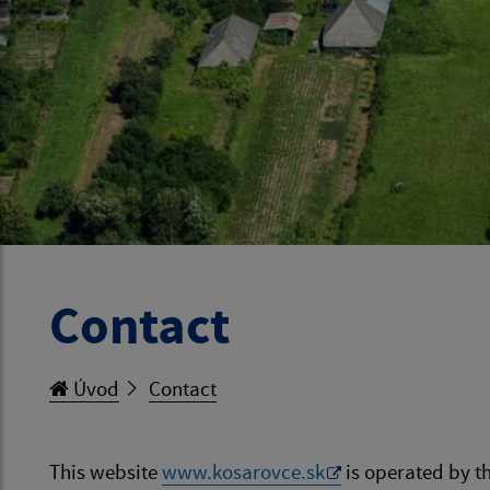
Contact
Úvod
Contact
This website
www.kosarovce.sk
is operated by t