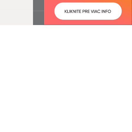
ované:
Správca obsahu:
10:49 hod.
Správca obsahu je Obec