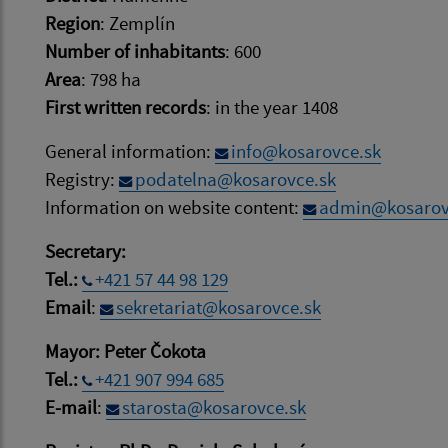
Region
: Zemplín
Number of inhabitants
: 600
Area
: 798 ha
First written records
: in the year 1408
General information:
info@kosarovce.sk
Registry:
podatelna@kosarovce.sk
Information on website content:
admin@kosarov
Secretary:
Tel.:
+421 57 44 98 129
Email
:
sekretariat@kosarovce.sk
Mayor: Peter Čokota
Tel.:
+421 907 994 685
E-mail
:
starosta@kosarovce.sk