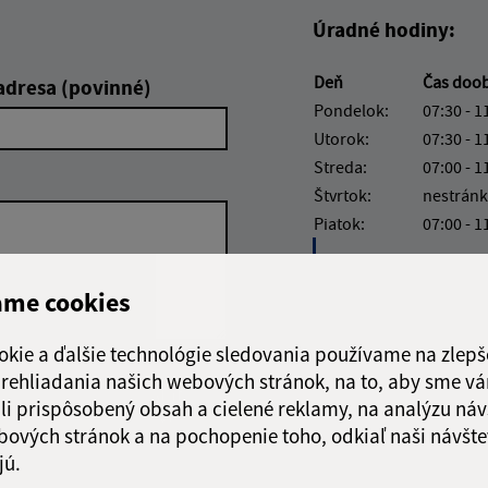
Úradné hodiny:
Deň
Čas doo
adresa (povinné)
Pondelok:
07:30 - 1
Utorok:
07:30 - 1
Streda:
07:00 - 1
Štvrtok:
nestránk
Piatok:
07:00 - 1
Obedňajšia prestáv
ame cookies
okie a ďalšie technológie sledovania používame na zlepš
 prehliadania našich webových stránok, na to, aby sme v
Google reCaptcha Response
Odoslať
ch
li prispôsobený obsah a cielené reklamy, na analýzu náv
správu
bových stránok a na pochopenie toho, odkiaľ naši návšte
jú.