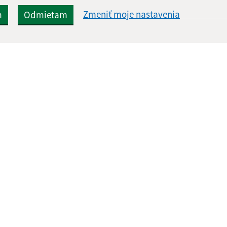
Zmeniť moje nastavenia
m
Odmietam
Rýchle odkazy:
Aktualiz
nku
Úradná tabuľa
07.08.2026 