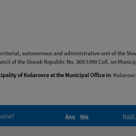
rritorial, autonomous and administrative unit of the Slo
ncil of the Slovak Republic No. 369/1990 Coll. on Munici
ipality of Košarovce at the Municipal Office in
: Košarovc
itočné?
Našli
Áno
Nie
Boli tieto informácie pre 
Boli tieto informáci