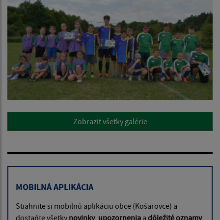
Zobraziť všetky galérie
MOBILNÁ APLIKÁCIA
Stiahnite si mobilnú aplikáciu obce (Košarovce) a
dostaňte všetky
novinky
,
upozornenia
a
dôležité oznamy