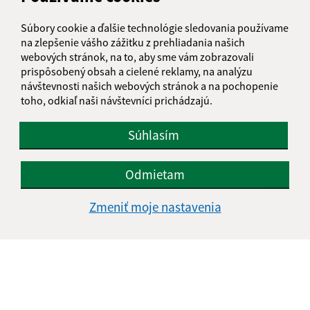
24
25
26
27
28
29
30
Súbory cookie a ďalšie technológie sledovania používame
na zlepšenie vášho zážitku z prehliadania našich
31
webových stránok, na to, aby sme vám zobrazovali
prispôsobený obsah a cielené reklamy, na analýzu
Sobota, 8. august 2026
návštevnosti našich webových stránok a na pochopenie
toho, odkiaľ naši návštevníci prichádzajú.
Meniny má Oskár
Súhlasím
POČASIE
Odmietam
Zmeniť moje nastavenia
NATUR-PACK