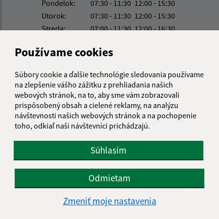
Pondelok:
07:30 - 11:30
12:00 - 15:30
Utorok:
07:30 - 11:30
12:00 - 15:30
Streda:
07:00 - 11:30
12:00 - 16:30
Štvrtok:
nestránkový deň
Používame cookies
Piatok:
07:00 - 11:30
12:00 - 13:30
Obedňajšia prestávka:
11:30 - 12:00
Súbory cookie a ďalšie technológie sledovania používame
na zlepšenie vášho zážitku z prehliadania našich
webových stránok, na to, aby sme vám zobrazovali
Kontakt:
prispôsobený obsah a cielené reklamy, na analýzu
návštevnosti našich webových stránok a na pochopenie
Obecný úrad Košarovce
toho, odkiaľ naši návštevníci prichádzajú.
Košarovce 172
094 06 Košarovce
Súhlasím
info@kosarovce.sk
+421 57 44 98 129
Odmietam
IČO: 00332496
Zmeniť moje nastavenia