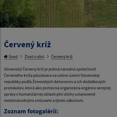
Červený kríž
Úvod
Život v obci
Červený kríž
Slovenský Červený kríž je jediná národná spoločnosť
Červeného kríža pôsobiaca na celom území Slovenskej
republiky podľa Ženevských dohovorov a ich dodatkových
protokolov, ktorá ako pomocná organizácia orgánov verejnej
správy v humanitárnej oblasti plní úlohy ustanovené
medzinárodnými zmluvami a týmto zákonom.
Zoznam fotogalérií: