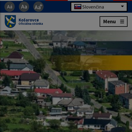
Slovenčina
Košarovce
Menu
Oficiálna stránka