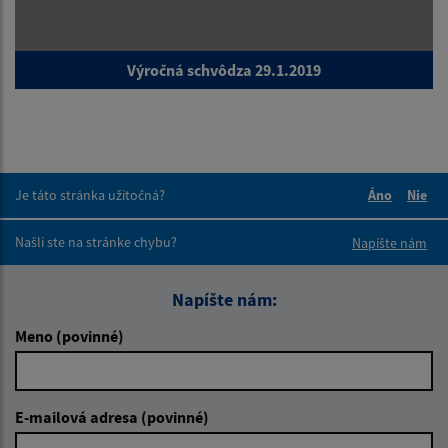
Výročná schvôdza 29.1.2019
Je táto stránka užitočná?
Áno
Nie
Boli tieto 
Boli 
Našli ste na stránke chybu?
Napíšte nám
Napíšte nám:
Meno (povinné)
E-mailová adresa (povinné)