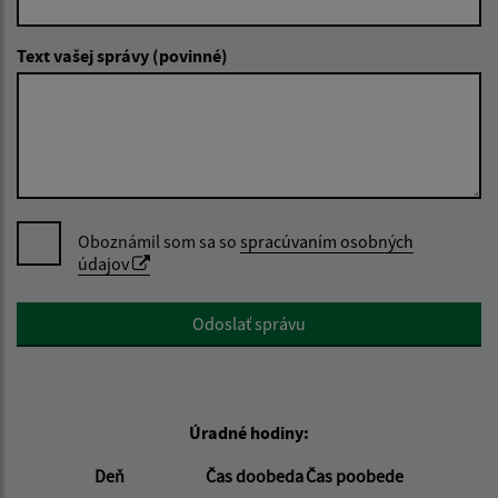
Text vašej správy (povinné)
Oboznámil som sa so
spracúvaním osobných
údajov
Google reCaptcha Response
Odoslať správu
Úradné hodiny:
Deň
Čas doobeda
Čas poobede