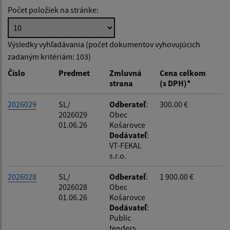
Počet položiek na stránke:
Hľadať v:
Výsledky vyhľadávania (počet dokumentov vyhovujúcich
zadaným kritériám: 103)
Typ dátumu:
Číslo
Predmet
Zmluvná
Cena celkom
strana
(s DPH)*
Dátum od:
2026029
SL/
Odberateľ
:
300.00 €
2026029
Obec
01.06.26
Košarovce
Dátum do:
Dodávateľ
:
VT-FEKAL
s.r.o.
Suma od:
2026028
SL/
Odberateľ
:
1 900.00 €
2026028
Obec
01.06.26
Košarovce
Suma do:
Dodávateľ
:
Public
tenders,