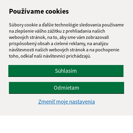
Deň
Čas doobeda
Čas poobede
Používame cookies
Pondelok:
07:30 - 11:30
12:00 - 15:30
Utorok:
07:30 - 11:30
12:00 - 15:30
Súbory cookie a ďalšie technológie sledovania používame
Streda:
07:00 - 11:30
12:00 - 16:30
na zlepšenie vášho zážitku z prehliadania našich
webových stránok, na to, aby sme vám zobrazovali
Štvrtok:
nestránkový deň
prispôsobený obsah a cielené reklamy, na analýzu
Piatok:
07:00 - 11:30
12:00 - 13:30
návštevnosti našich webových stránok a na pochopenie
toho, odkiaľ naši návštevníci prichádzajú.
Obedňajšia prestávka:
11:30 - 12:00
Súhlasím
Kontakt:
Odmietam
Obecný úrad Košarovce
Košarovce 172
Zmeniť moje nastavenia
094 06 Košarovce
info@kosarovce.sk
+421 57 44 98 129
IČO: 00332496