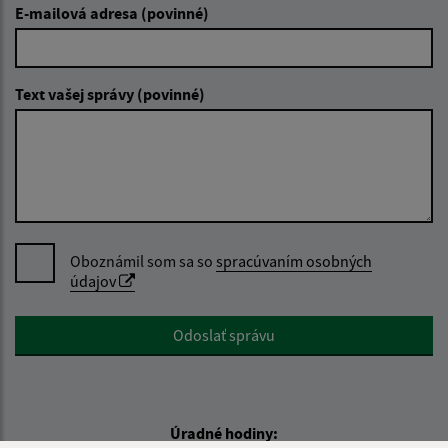
E-mailová adresa (povinné)
Text vašej správy (povinné)
Oboznámil som sa so
spracúvaním osobných
údajov
Google reCaptcha Response
Odoslať správu
Úradné hodiny: