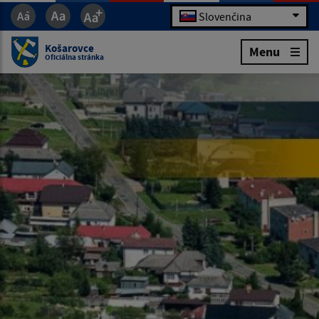
Slovenčina
Košarovce
Menu
Oficiálna stránka