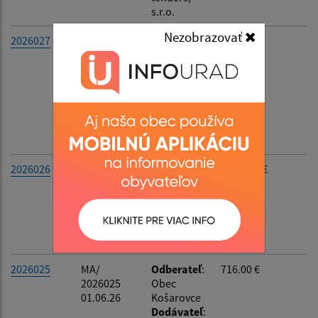
s.r.o.
Filtrovať
Reset
Nezobrazovať
2026027
SL/
Odberateľ
:
400.00 €
2026027
Obec
01.06.26
Košarovce
Dodávateľ
:
Stanislav
Kmec -
geodetické
práce
2026026
SL/
Odberateľ
:
4 200.00 €
2026026
Obec
04.05.26
Košarovce
Dodávateľ
:
Štefan
Džujka
2026025
MA/
Odberateľ
:
716.00 €
2026025
Obec
01.06.26
Košarovce
Dodávateľ
: