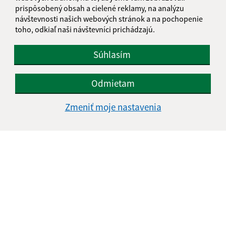
IČO: 00332496
prispôsobený obsah a cielené reklamy, na analýzu
návštevnosti našich webových stránok a na pochopenie
toho, odkiaľ naši návštevníci prichádzajú.
Súhlasím
Odmietam
Zmeniť moje nastavenia
Informácie o stránke:
Vyhlásenie o prístupnosti
Autorské práva