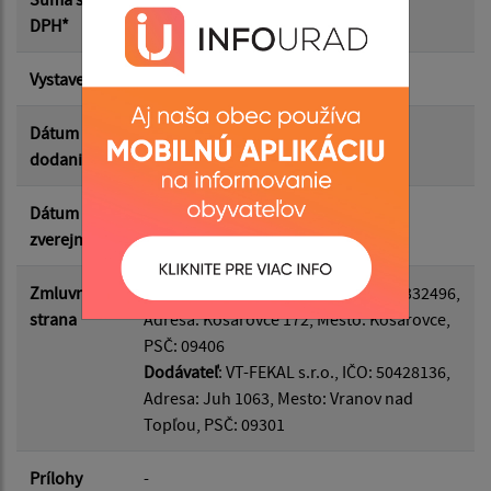
Suma od:
DPH*
Vystavená
01.06.2026
Suma do:
Dátum
08.06.2026
dodania
Filtrovať
Reset
Dátum
07.07.2026
zverejnenia
Zmluvná
Odberateľ
: Obec Košarovce, IČO: 00332496,
strana
Adresa: Košarovce 172, Mesto: Košarovce,
PSČ: 09406
Dodávateľ
: VT-FEKAL s.r.o., IČO: 50428136,
Adresa: Juh 1063, Mesto: Vranov nad
Topľou, PSČ: 09301
Prílohy
-