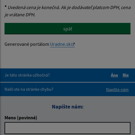
*
Uvedená cena je konečná. Ak je dodávateľ platcom DPH, cena
je vrátane DPH.
späť
Generované portálom
Uradne.sk
Je táto stránka užitočná?
Áno
Nie
Boli tieto 
Boli 
Našli ste na stránke chybu?
Napíšte nám
Napíšte nám:
Meno (povinné)