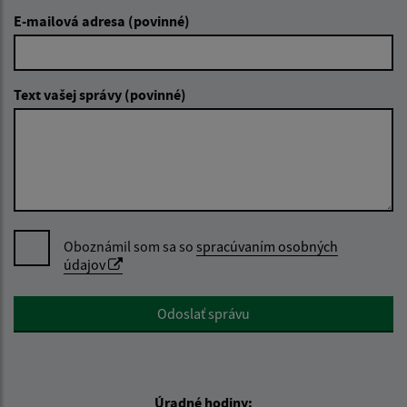
E-mailová adresa (povinné)
Text vašej správy (povinné)
Oboznámil som sa so
spracúvaním osobných
údajov
Google reCaptcha Response
Odoslať správu
Úradné hodiny: