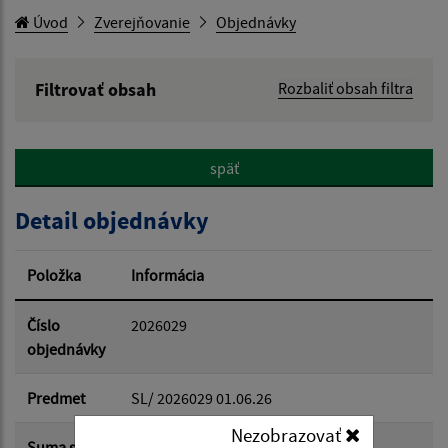
Úvod
Zverejňovanie
Objednávky
Filtrovať obsah
Rozbaliť obsah filtra
Hľadaný výraz:
späť
Hľadať v:
Detail objednávky
Typ dátumu:
Položka
Informácia
Dátum od:
Číslo
2026029
objednávky
Dátum do:
Predmet
SL/ 2026029 01.06.26
Nezobrazovať
Suma s
300.00 €