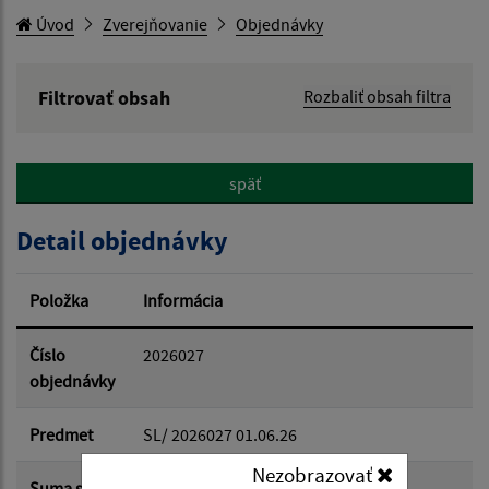
Úvod
Zverejňovanie
Objednávky
Filtrovať obsah
Rozbaliť obsah filtra
Hľadaný výraz:
späť
Hľadať v:
Detail objednávky
Typ dátumu:
Položka
Informácia
Dátum od:
Číslo
2026027
objednávky
Dátum do:
Predmet
SL/ 2026027 01.06.26
Nezobrazovať
Suma s
400.00 €