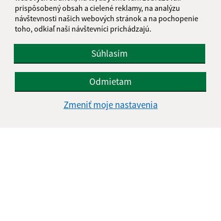
IČO: 00332496
prispôsobený obsah a cielené reklamy, na analýzu
návštevnosti našich webových stránok a na pochopenie
toho, odkiaľ naši návštevníci prichádzajú.
Súhlasím
Odmietam
Zmeniť moje nastavenia
Informácie o stránke:
Vyhlásenie o prístupnosti
Autorské práva