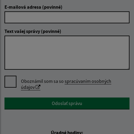
E-mailová adresa (povinné)
Text vašej správy (povinné)
Oboznámil som sa so
spracúvaním osobných
údajov
Google reCaptcha Response
Odoslať správu
Úradné hodiny: