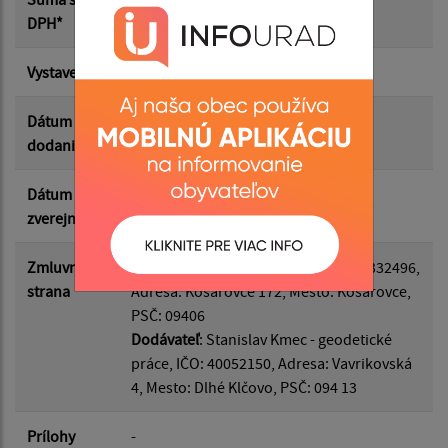
Suma od:
DPH*
Vystavená
01.06.2026
Suma do:
Dátum
08.06.2026
dodania
Filtrovať
Reset
Dátum
07.07.2026
zverejnenia
Zmluvná
Odberateľ
: Obec Košarovce, IČO: 00332496,
strana
Adresa: Košarovce 172, Mesto: Košarovce,
PSČ: 09406
Dodávateľ
: Stanislav Kmec - geodetické
práce, IČO: 40052150, Adresa: Vavrikovská
4, Mesto: Dlhé Klčovo, PSČ: 094 13
Prílohy
-