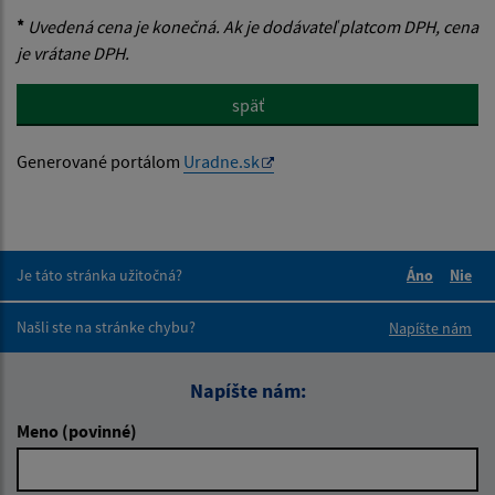
*
Uvedená cena je konečná. Ak je dodávateľ platcom DPH, cena
je vrátane DPH.
späť
Generované portálom
Uradne.sk
Je táto stránka užitočná?
Áno
Nie
Boli tieto 
Boli 
Našli ste na stránke chybu?
Napíšte nám
Napíšte nám:
Meno (povinné)