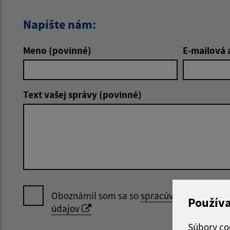
Napíšte nám:
Meno (povinné)
E-mailová 
Text vašej správy (povinné)
Oboznámil som sa so
spracúvaním osobný
Použív
údajov
Súbory co