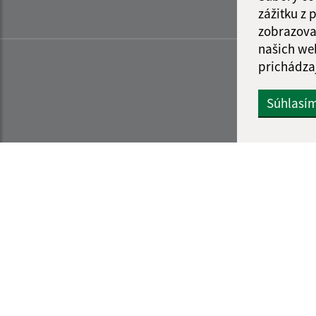
zážitku z
zobrazova
našich we
prichádza
Súhlasí
Informácie o stránke:
Navigácia: