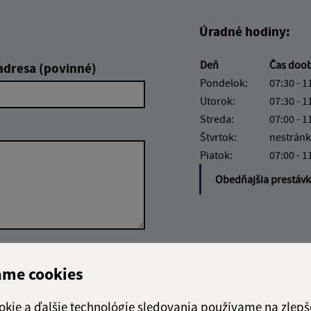
Úradné hodiny:
Deň
Čas doo
adresa (povinné)
Pondelok:
07:30 - 1
Utorok:
07:30 - 1
Streda:
07:00 - 1
Štvrtok:
nestránk
Piatok:
07:00 - 1
Obedňajšia prestáv
Google reCaptcha Response
Odoslať
ch
ame cookies
správu
okie a ďalšie technológie sledovania používame na zlepš