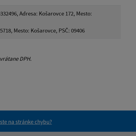
0332496, Adresa: Košarovce 172, Mesto:
55718, Mesto: Košarovce, PSČ: 09406
 vrátane DPH.
 ste na stránke chybu?
vás užitočné?
e pre vás užitočné?