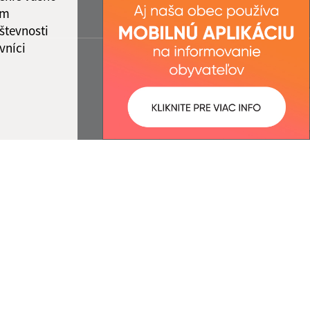
ám
števnosti
vníci
ované:
Správca obsahu: