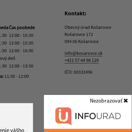
Kontakt:
Obecný úrad Košarovce
beda
Čas poobede
Košarovce 172
1:30
12:00 - 15:30
094 06 Košarovce
1:30
12:00 - 15:30
1:30
12:00 - 16:30
info@kosarovce.sk
ový deň
+421 57 44 98 129
1:30
12:00 - 13:30
IČO: 00332496
ka:
11:30 - 12:00
Nezobrazovať
enie vášho