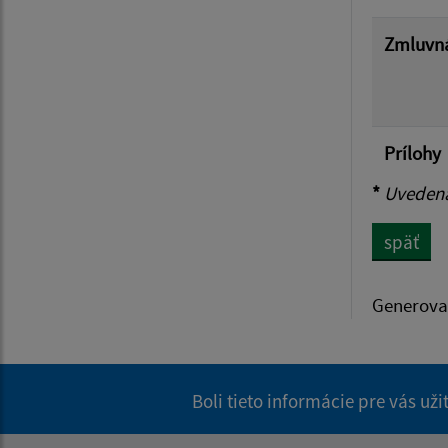
Zmluvná
Prílohy
*
Uvedená 
späť
Generova
Boli tieto informácie pre vás už