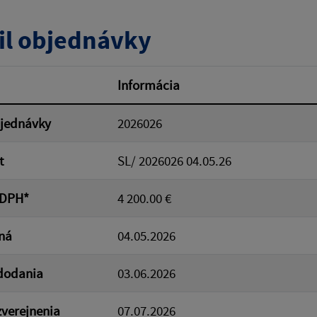
tumu:
Dátum od:
il objednávky
od:
Suma do:
Informácia
bjednávky
2026026
ovať
t
SL/ 2026026 04.05.26
 DPH*
4 200.00 €
ná
04.05.2026
dodania
03.06.2026
verejnenia
07.07.2026