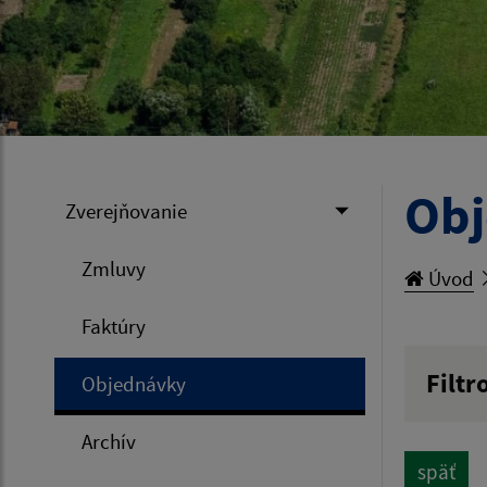
Ob
Zverejňovanie
Zmluvy
Úvod
Faktúry
Filtr
Objednávky
Hľadan
Archív
späť