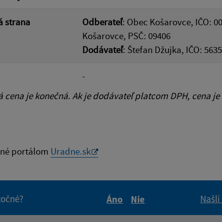
 strana
Odberateľ
: Obec Košarovce, IČO: 0
Košarovce, PSČ: 09406
Dodávateľ
: Štefan Džujka, IČO: 563
-
cena je konečná. Ak je dodávateľ platcom DPH, cena je
né portálom
Uradne.sk
itočné?
Našli
Áno
Nie
Boli tieto informácie pre 
Boli tieto informáci