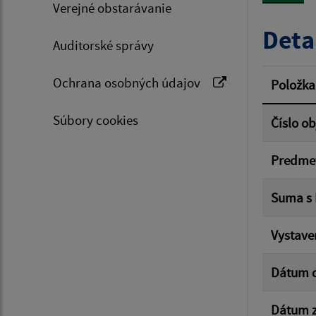
Verejné obstarávanie
Typ dá
Deta
Auditorské správy
Suma 
Ochrana osobných údajov
Položka
Súbory cookies
Číslo o
Filtr
Predme
Suma s
Vystave
Dátum 
Dátum z