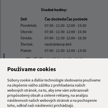
Úradné hodiny:
Deň
Čas doobeda
Čas poobede
Pondelok:
07:30 - 11:30
12:00 - 15:30
Utorok:
07:30 - 11:30
12:00 - 15:30
Streda:
07:00 - 11:30
12:00 - 16:30
Štvrtok:
nestránkový deň
Piatok:
07:00 - 11:30
12:00 - 13:30
Obedňajšia prestávka:
11:30 - 12:00
Používame cookies
Kontakt:
Súbory cookie a ďalšie technológie sledovania používame
Obecný úrad Košarovce
na zlepšenie vášho zážitku z prehliadania našich
Košarovce 172
webových stránok, na to, aby sme vám zobrazovali
prispôsobený obsah a cielené reklamy, na analýzu
094 06 Košarovce
návštevnosti našich webových stránok a na pochopenie
info@kosarovce.sk
toho, odkiaľ naši návštevníci prichádzajú.