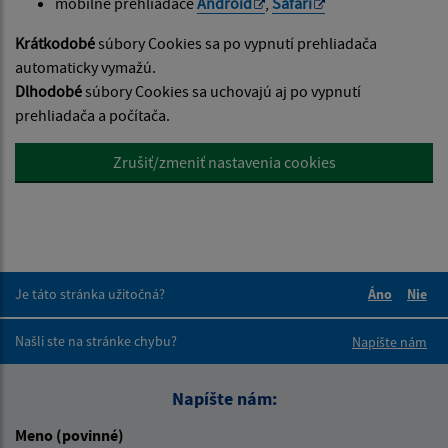
mobilne prehliadače
Android
,
Safari
Krátkodobé
súbory Cookies sa po vypnutí prehliadača
automaticky vymažú.
Dlhodobé
súbory Cookies sa uchovajú aj po vypnutí
prehliadača a počítača.
Zrušiť/zmeniť nastavenia cookies
Je táto stránka užitočná?
Áno
Nie
Boli tieto 
Boli 
Našli ste na stránke chybu?
Napíšte nám
Napíšte nám:
Meno (povinné)