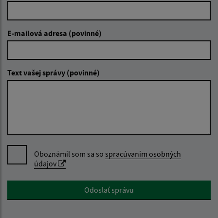
E-mailová adresa (povinné)
Text vašej správy (povinné)
Oboznámil som sa so
spracúvaním osobných
údajov
Google reCaptcha Response
Odoslať správu