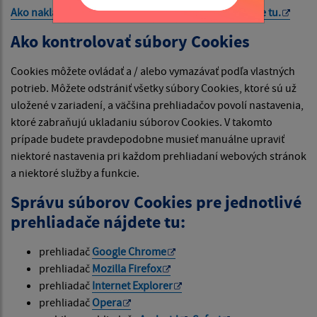
Ako nakladá Google s vašimi súbormi Cookies nájdete
tu
.
Ako kontrolovať súbory Cookies
Cookies môžete ovládať a / alebo vymazávať podľa vlastných
potrieb. Môžete odstrániť všetky súbory Cookies, ktoré sú už
uložené v zariadení, a väčšina prehliadačov povolí nastavenia,
ktoré zabraňujú ukladaniu súborov Cookies. V takomto
prípade budete pravdepodobne musieť manuálne upraviť
niektoré nastavenia pri každom prehliadaní webových stránok
a niektoré služby a funkcie.
Správu súborov Cookies pre jednotlivé
prehliadače nájdete tu:
prehliadač
Google Chrome
prehliadač
Mozilla Firefox
prehliadač
Internet Explorer
prehliadač
Opera