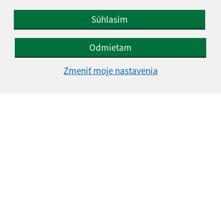
+421 57 44 98 129
Súhlasím
IČO: 00332496
Odmietam
Zmeniť moje nastavenia
Informácie o stránke: