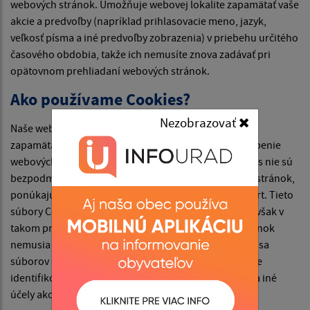
webových stránok. Umožňuje webovej lokalite zapamätať vaše
akcie a predvoľby (napríklad prihlasovacie meno, jazyk,
veľkosť písma a iné predvoľby zobrazenia) v priebehu určitého
časového obdobia, takže ich nemusíte znova zadávať pri
opätovnom prehliadaní webových stránok.
Ako používame Cookies?
Nezobrazovať
Naše webové stránky používajú súbory Cookies na
zapamätanie nastavení používateľa a lepšie prispôsobenie
webových stránok záujmom návštevníka. Hoci Cookies nie sú
bezpodmienečne potrebné na fungovanie webových stránok,
ponúkajú pri návšteve webových stránok vyšší komfort. Tieto
súbory Cookies môžete odstrániť alebo zablokovať, avšak v
takom prípade niektoré funkcie týchto webových stránok
nemusia fungovať podľa určenia. Informácie týkajúce sa
súborov Cookies sa nepoužívajú na to, aby vás osobne
identifikovali. Tieto súbory Cookies sa nepoužívajú na iné
účely ako tie, ktoré sú tu popísané.