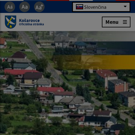
Slovenčina
Košarovce
Menu
Oficiálna stránka