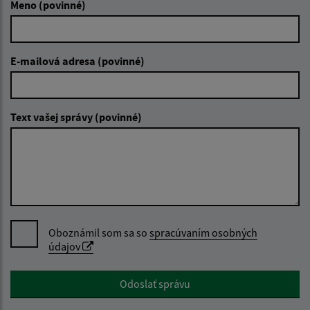
Meno (povinné)
E-mailová adresa (povinné)
Text vašej správy (povinné)
Oboznámil som sa so
spracúvaním osobných
údajov
Google reCaptcha Response
Odoslať správu