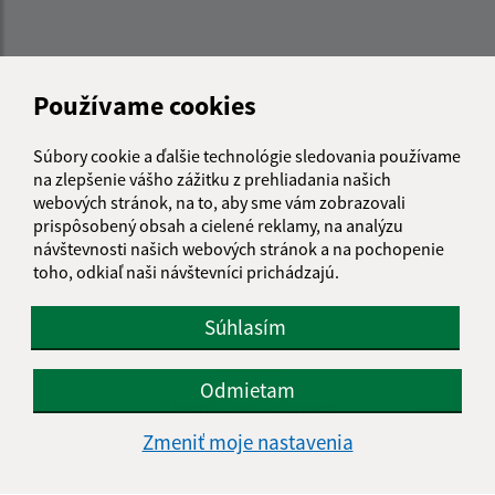
Úradné hodiny:
Používame cookies
Deň
Čas doobeda
Čas poobede
Pondelok:
07:30 - 11:30
12:00 - 15:30
Súbory cookie a ďalšie technológie sledovania používame
Utorok:
07:30 - 11:30
12:00 - 15:30
na zlepšenie vášho zážitku z prehliadania našich
Streda:
07:00 - 11:30
12:00 - 16:30
webových stránok, na to, aby sme vám zobrazovali
Štvrtok:
nestránkový deň
prispôsobený obsah a cielené reklamy, na analýzu
návštevnosti našich webových stránok a na pochopenie
Piatok:
07:00 - 11:30
12:00 - 13:30
toho, odkiaľ naši návštevníci prichádzajú.
Obedňajšia prestávka:
11:30 - 12:00
Súhlasím
Kontakt:
Odmietam
Obecný úrad Košarovce
Košarovce 172
Zmeniť moje nastavenia
094 06 Košarovce