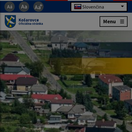
Slovenčina
Košarovce
Menu
Oficiálna stránka