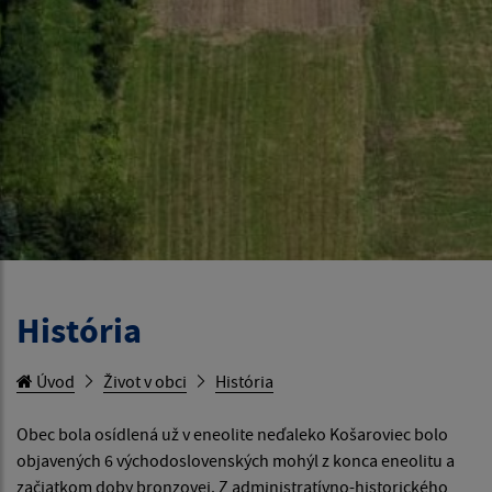
História
Úvod
Život v obci
História
Obec bola osídlená už v eneolite neďaleko Košaroviec bolo
objavených 6 východoslovenských mohýl z konca eneolitu a
začiatkom doby bronzovej. Z administratívno-historického