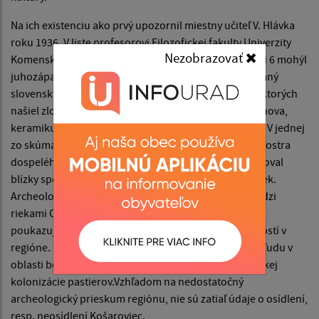
Na ich existenciu ako prvý upozornil miestny učiteľ V. Hlávka
roku 1936. V liste profesorovi Filozofickej fakulty Univerzity
Nezobrazovať
Komenského v Bratislave J. Eisnerovi uvádza nález asi 6 mohýl
juhozápadne od obce. V roku 1942 preskúmal významný
slovenský archeológ V. Budínsky- Krička tri mohyly, v ktorých
našiel zlomok čepele z rohovca, kamenné drvidlá žarnova,
keramiku s odtlačkami šnúry a iné kamenné nástroje. V jednej
zo skúmaných mohýl sa dokonca zachovala skrčená kostra
dospelého jedinca. Vo výskume mohýl neskôr pokračoval
blízky spolupracovník V. Budinského- Kričku A. Škvarek.
Archeologický výskum mohýl, ktorých sa v oblasti medzi
riekami Oľkou a Laborec nachádza niekoľko desiatok,
poukazuje na intenzívny pobyt pastierskych pospolitostí v
regióne. Z hľadiska pravekých dejín však pobyt tohto ľudu v
oblasti bol krátkodobý a súvisel s jednou vlnou pravekej
kolonizácie pastierov.Vzhľadom na nedostatočný
archeologický prieskum regiónu, nie sú zatiaľ údaje o osídlení,
resp. neosídlení Košaroviec.