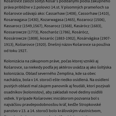
Košarovce založil šoltýs Košar s poddanými podľa zákupného
práva približne v 2.polovici 14.st. V písomných prameňoch sa
Košarovce udávajú ako: Cassarhaw (1408), Cassorhaw (1410),
Kosarwagasa (1430), Kozarwagasa (1465), Kozarocz (1506),
Kassarocz (1549,1567), Kosarocz (1568), Kasárócz (1683),
Kossarowcze (1773), Koscharóz (1786), Kosárócz,
Kossárowcze (1808), kosaróc (1883-1902), Kosárvágása (1907-
1913), Košiarovce (1920). Dnešný názov Košarovce sa používa
od toku 1927.
Kolonizácia na zákupnom práve, počas ktorej vznikli aj
Košarovce, sa niekedy podľa jej aktérov uvádza aj ako šoltýska
kolonizácia. Oblasť severného Zemplína, kde sa obec
nachádza, bola v 14. storočí ešte riedko osídlená. Na osídlení
pustých oblastí mal záujem panovník aj feudáli, ktorí pozývali
osadníkov (kolonistov), aby zakladali nové dediny osídlili
vidiek. V prípade Košaroviec iniciátorom pozvania bol s
najväčšou pravdepodobnosťou kráľ, keďže Stropkovské
panstvo v 13. a 14. storočí bolo kráľovským vlastníctvom,