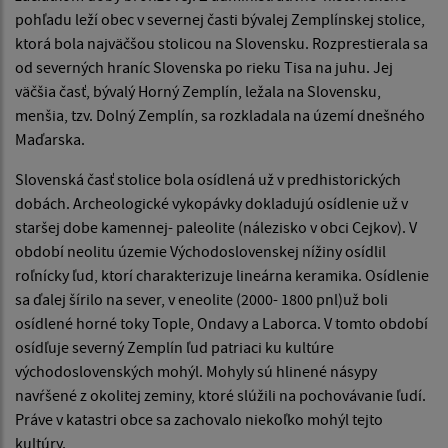
pohľadu leží obec v severnej časti bývalej Zemplínskej stolice,
ktorá bola najväčšou stolicou na Slovensku. Rozprestierala sa
od severných hraníc Slovenska po rieku Tisa na juhu. Jej
väčšia časť, bývalý Horný Zemplín, ležala na Slovensku,
menšia, tzv. Dolný Zemplín, sa rozkladala na území dnešného
Maďarska.
Slovenská časť stolice bola osídlená už v predhistorických
dobách. Archeologické vykopávky dokladujú osídlenie už v
staršej dobe kamennej- paleolite (nálezisko v obci Cejkov). V
období neolitu územie Východoslovenskej nížiny osídlil
roľnícky ľud, ktorí charakterizuje lineárna keramika. Osídlenie
sa ďalej šírilo na sever, v eneolite (2000- 1800 pnl)už boli
osídlené horné toky Tople, Ondavy a Laborca. V tomto období
osídľuje severný Zemplín ľud patriaci ku kultúre
východoslovenských mohýl. Mohyly sú hlinené násypy
navŕšené z okolitej zeminy, ktoré slúžili na pochovávanie ľudí.
Práve v katastri obce sa zachovalo niekoľko mohýl tejto
kultúry.