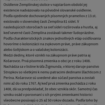
Osídlenie Zemplínskej stolice v najstaršom období jej
existencie nadväzovalo na pôvodné slovanské osídlenie.
Podľa ojedinele dochovaných písomných prameňov z 13.st.
existovalo v slovenskej časti Zemplína 81 sídel. V
nasledujúcich storočiach sa sieť sídel rozširovala a hustla, aj
keď severné časti Zemplína zostávali takmer ľudoprázdne.
Podľa charakteristických znakov jednotlivých etáp osídľovania
hovoríme o kolonizácii na zvykovom práve, práve zákupnom
alebo šoltýskom a o valašskej kolonizácii.
Medzi dediny, ktoré vznikli na zákupnom práve patria aj
Košarovce. Prvá písomná zmienka o obci je z roku 1408.
Nachádza sa v listine kráľa Žigmunda, v ktorej daruje panstvo
Stropkov so všetkými k nemu patracimi dedinami šľachticom z
Perína. Košarovce sú uvedené ako súčasť panstva a zostali
nimi až do roku 1767. Aj keď prvá zmienka pochádza z roku
1408, dá sa predpokladať, že obec vznikla skôr. Samotný čas
vzniku osád v porovnaní s ich prvými zmienkami historici
všeobecne posúvajú o 25 až 50 rokov dozadu. Podľa toho by