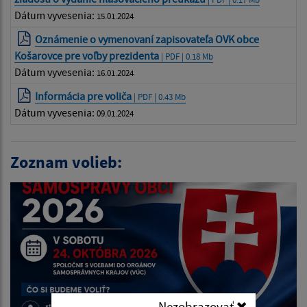
Dátum vyvesenia:
15.01.2024
Oznámenie o vymenovaní zapisovateľa OVK obce
Košarovce pre voľby prezidenta
| PDF | 0.18 Mb
Dátum vyvesenia:
16.01.2024
Informácia pre voliča
| PDF | 0.43 Mb
Dátum vyvesenia:
09.01.2024
Zoznam volieb:
Nezobrazovať