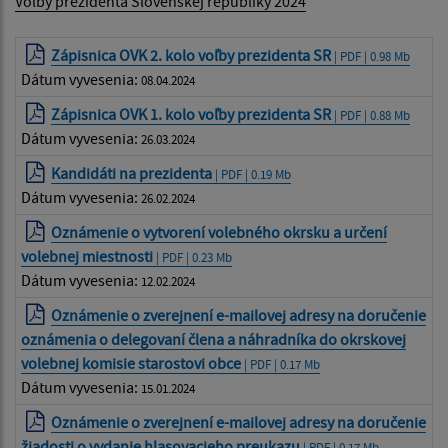
Voľby prezidenta Slovenskej republiky 2024
Zápisnica OVK 2. kolo voľby prezidenta SR
| PDF | 0.98 Mb
Dátum vyvesenia:
08.04.2024
Zápisnica OVK 1. kolo voľby prezidenta SR
| PDF | 0.88 Mb
Dátum vyvesenia:
26.03.2024
Kandidáti na prezidenta
| PDF | 0.19 Mb
Dátum vyvesenia:
26.02.2024
Oznámenie o vytvorení volebného okrsku a určení
volebnej miestnosti
| PDF | 0.23 Mb
Dátum vyvesenia:
12.02.2024
Oznámenie o zverejnení e-mailovej adresy na doručenie
oznámenia o delegovaní člena a náhradníka do okrskovej
volebnej komisie starostovi obce
| PDF | 0.17 Mb
Dátum vyvesenia:
15.01.2024
Oznámenie o zverejnení e-mailovej adresy na doručenie
žiadosti o vydanie hlasovacieho preukazu
| PDF | 0.17 Mb