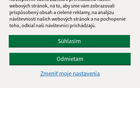
webových stránok, na to, aby sme vám zobrazovali
prispôsobený obsah a cielené reklamy, na analýzu
Text vašej správy (povinné)
návštevnosti našich webových stránok a na pochopenie
toho, odkiaľ naši návštevníci prichádzajú.
Súhlasím
Odmietam
Oboznámil som sa so
spracúvaním osobných
údajov
Zmeniť moje nastavenia
Google reCaptcha Response
Odoslať správu
Úradné hodiny:
Deň
Čas doobeda
Čas poobede