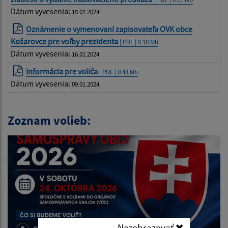
Dátum vyvesenia:
15.01.2024
Oznámenie o vymenovaní zapisovateľa OVK obce
Košarovce pre voľby prezidenta
| PDF | 0.18 Mb
Dátum vyvesenia:
16.01.2024
Informácia pre voliča
| PDF | 0.43 Mb
Dátum vyvesenia:
09.01.2024
Zoznam volieb:
Nezobrazovať