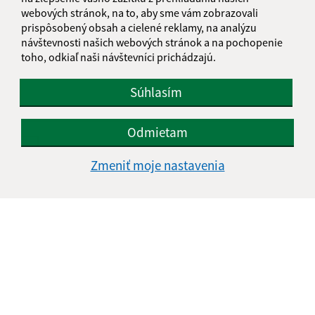
webových stránok, na to, aby sme vám zobrazovali
prispôsobený obsah a cielené reklamy, na analýzu
Text vašej správy (povinné)
návštevnosti našich webových stránok a na pochopenie
toho, odkiaľ naši návštevníci prichádzajú.
Súhlasím
Odmietam
Oboznámil som sa so
spracúvaním osobných
údajov
Zmeniť moje nastavenia
Google reCaptcha Response
Odoslať správu
Úradné hodiny:
Deň
Čas doobeda
Čas poobede