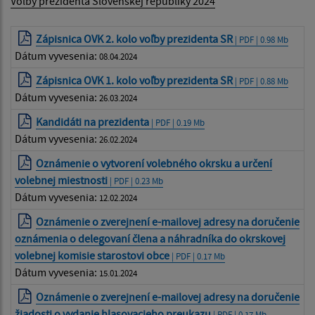
Voľby prezidenta Slovenskej republiky 2024
Zápisnica OVK 2. kolo voľby prezidenta SR
| PDF | 0.98 Mb
Dátum vyvesenia:
08.04.2024
Zápisnica OVK 1. kolo voľby prezidenta SR
| PDF | 0.88 Mb
Dátum vyvesenia:
26.03.2024
Kandidáti na prezidenta
| PDF | 0.19 Mb
Dátum vyvesenia:
26.02.2024
Oznámenie o vytvorení volebného okrsku a určení
volebnej miestnosti
| PDF | 0.23 Mb
Dátum vyvesenia:
12.02.2024
Oznámenie o zverejnení e-mailovej adresy na doručenie
oznámenia o delegovaní člena a náhradníka do okrskovej
volebnej komisie starostovi obce
| PDF | 0.17 Mb
Dátum vyvesenia:
15.01.2024
Oznámenie o zverejnení e-mailovej adresy na doručenie
žiadosti o vydanie hlasovacieho preukazu
| PDF | 0.17 Mb