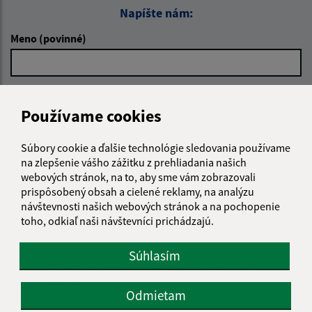
Napíšte nám:
Meno (povinné)
E-mailová adresa (povinné)
Používame cookies
Súbory cookie a ďalšie technológie sledovania používame
Text vašej správy (povinné)
na zlepšenie vášho zážitku z prehliadania našich
webových stránok, na to, aby sme vám zobrazovali
prispôsobený obsah a cielené reklamy, na analýzu
návštevnosti našich webových stránok a na pochopenie
toho, odkiaľ naši návštevníci prichádzajú.
Súhlasím
Oboznámil som sa so
spracúvaním osobných
údajov
Odmietam