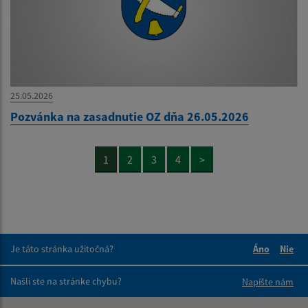
25.05.2026
Pozvánka na zasadnutie OZ dňa 26.05.2026
1
2
3
4
>
Je táto stránka užitočná?
Áno
Nie
Boli tieto 
Boli 
Našli ste na stránke chybu?
Napíšte nám