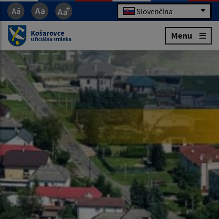
Slovenčina
Košarovce
Menu
Oficiálna stránka