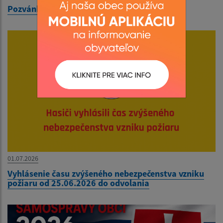
Pozvánka na zasadnutie OZ dňa 10.07.2026
01.07.2026
Vyhlásenie času zvýšeného nebezpečenstva vzniku
požiaru od 25.06.2026 do odvolania