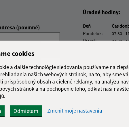
Úradné hodiny:
Deň
Čas doo
adresa (povinné)
Pondelok:
07:30 - 1
Utorok:
07:30 - 1
Streda:
07:00 - 1
ame cookies
Štvrtok:
nestránk
Piatok:
07:00 - 1
okie a ďalšie technológie sledovania používame na zlepš
Obedňajšia prestáv
 prehliadania našich webových stránok, na to, aby sme v
li prispôsobený obsah a cielené reklamy, na analýzu náv
bových stránok a na pochopenie toho, odkiaľ naši návšte
jú.
Google reCaptcha Response
Odoslať
ch
Zmeniť moje nastavenia
m
Odmietam
správu