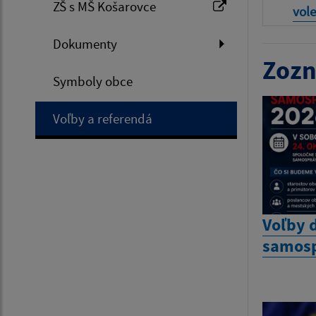
ZŠ s MŠ Košarovce
vol
Dokumenty
Zozn
Symboly obce
Voľby a referendá
Voľby 
samosp