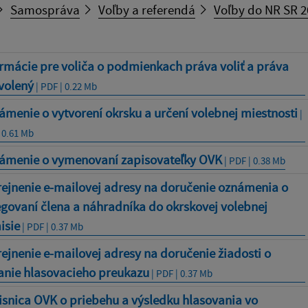
Samospráva
Voľby a referendá
Voľby do NR SR 2
rmácie pre voliča o podmienkach práva voliť a práva
volený
| PDF | 0.22 Mb
menie o vytvorení okrsku a určení volebnej miestnosti
|
 0.61 Mb
ámenie o vymenovaní zapisovateľky OVK
| PDF | 0.38 Mb
rejnenie e-mailovej adresy na doručenie oznámenia o
govaní člena a náhradníka do okrskovej volebnej
isie
| PDF | 0.37 Mb
ejnenie e-mailovej adresy na doručenie žiadosti o
anie hlasovacieho preukazu
| PDF | 0.37 Mb
snica OVK o priebehu a výsledku hlasovania vo