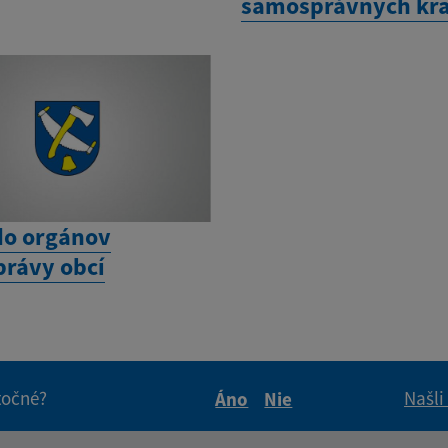
samosprávnych kra
do orgánov
rávy obcí
itočné?
Našli
Áno
Nie
Boli tieto informácie pre 
Boli tieto informáci