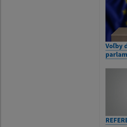
Voľby 
parlam
REFER