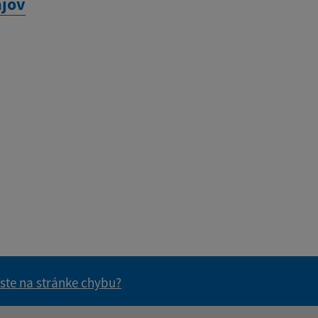
jov
 ste na stránke chybu?
vás užitočné?
e pre vás užitočné?