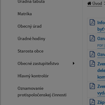
Úradná tabuľa
Úvod
Matrika
Info
Obecný úrad
byť 
Úradné hodiny
Ozná
PDF |
Starosta obce
Ozn
Obecné zastupiteľstvo
Zve
dele
Hlavný kontrolór
kom
Zver
Oznamovanie
vyd
protispoločenskej činnosti
Zápi