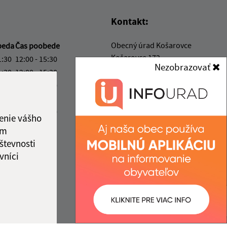
Kontakt:
Obecný úrad Košarovce
beda
Čas poobede
Košarovce 172
1:30
12:00 - 15:30
Nezobrazovať
094 06 Košarovce
1:30
12:00 - 15:30
1:30
12:00 - 16:30
info@kosarovce.sk
ový deň
+421 57 44 98 129
1:30
12:00 - 13:30
enie vášho
IČO: 00332496
ka:
11:30 - 12:00
ám
števnosti
vníci