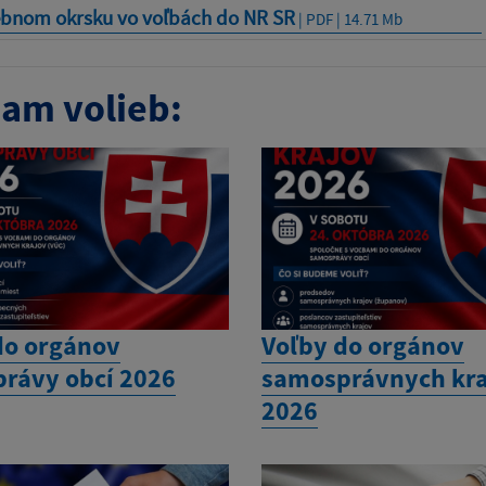
ebnom okrsku vo voľbách do NR SR
| PDF | 14.71 Mb
am volieb:
do orgánov
Voľby do orgánov
rávy obcí 2026
samosprávnych kra
2026