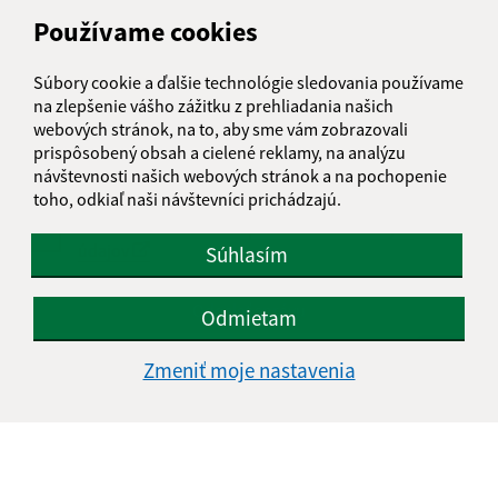
Používame cookies
Text vašej správy (povinné)
Súbory cookie a ďalšie technológie sledovania používame
na zlepšenie vášho zážitku z prehliadania našich
webových stránok, na to, aby sme vám zobrazovali
prispôsobený obsah a cielené reklamy, na analýzu
návštevnosti našich webových stránok a na pochopenie
toho, odkiaľ naši návštevníci prichádzajú.
Oboznámil som sa so
spracúvaním osobných
údajov
Súhlasím
Google reCaptcha Response
Odoslať správu
Odmietam
Zmeniť moje nastavenia
Úradné hodiny:
Deň
Čas doobeda
Čas poobede
Pondelok:
07:30 - 11:30
12:00 - 15:30