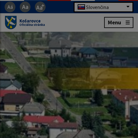
Slovenčina
Košarovce
Menu
Oficiálna stránka