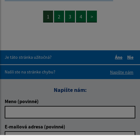
1
2
3
4
>
Je táto stránka užitočná?
Áno
Nie
Boli tieto 
Boli 
Našli ste na stránke chybu?
Napíšte nám
Napíšte nám:
Meno (povinné)
E-mailová adresa (povinné)