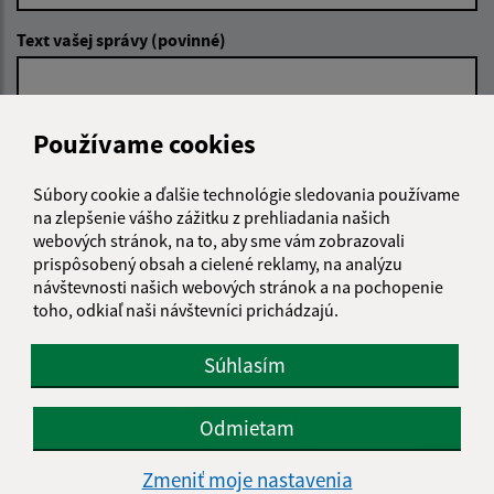
Text vašej správy (povinné)
Používame cookies
Súbory cookie a ďalšie technológie sledovania používame
na zlepšenie vášho zážitku z prehliadania našich
Oboznámil som sa so
spracúvaním osobných
webových stránok, na to, aby sme vám zobrazovali
údajov
prispôsobený obsah a cielené reklamy, na analýzu
návštevnosti našich webových stránok a na pochopenie
Google reCaptcha Response
Odoslať správu
toho, odkiaľ naši návštevníci prichádzajú.
Súhlasím
Úradné hodiny:
Odmietam
Deň
Čas doobeda
Čas poobede
Zmeniť moje nastavenia
Pondelok:
07:30 - 11:30
12:00 - 15:30