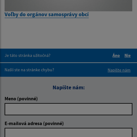
Voľby do orgánov samosprávy obcí
Je táto stránka užitočná?
Áno
Nie
Boli tieto 
Boli 
Našli ste na stránke chybu?
Napíšte nám
Napíšte nám:
Meno (povinné)
E-mailová adresa (povinné)