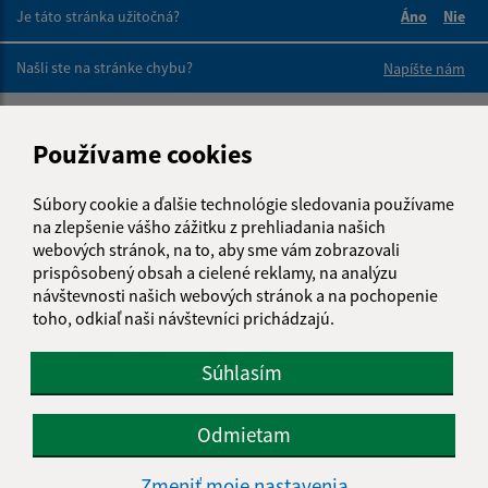
Je táto stránka užitočná?
Áno
Nie
Boli tieto 
Boli 
Našli ste na stránke chybu?
Napíšte nám
Napíšte nám:
Používame cookies
Meno (povinné)
Súbory cookie a ďalšie technológie sledovania používame
na zlepšenie vášho zážitku z prehliadania našich
webových stránok, na to, aby sme vám zobrazovali
E-mailová adresa (povinné)
prispôsobený obsah a cielené reklamy, na analýzu
návštevnosti našich webových stránok a na pochopenie
toho, odkiaľ naši návštevníci prichádzajú.
Text vašej správy (povinné)
Súhlasím
Odmietam
Zmeniť moje nastavenia