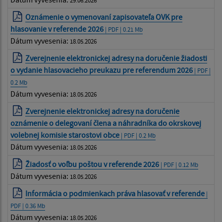
29.06.2026
Oznámenie o vymenovaní zapisovateľa OVK pre
hlasovanie v referende 2026
| PDF | 0.21 Mb
Dátum vyvesenia:
18.05.2026
Zverejnenie elektronickej adresy na doručenie žiadosti
o vydanie hlasovacieho preukazu pre referendum 2026
| PDF |
0.2 Mb
Dátum vyvesenia:
18.05.2026
Zverejnenie elektronickej adresy na doručenie
oznámenie o delegovaní člena a náhradníka do okrskovej
volebnej komisie starostovi obce
| PDF | 0.2 Mb
Dátum vyvesenia:
18.05.2026
Žiadosť o voľbu poštou v referende 2026
| PDF | 0.12 Mb
Dátum vyvesenia:
18.05.2026
Informácia o podmienkach práva hlasovať v referende
|
PDF | 0.36 Mb
Dátum vyvesenia:
18.05.2026