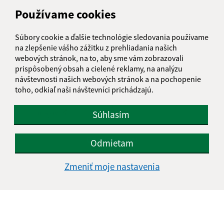
Používame cookies
Text vašej správy (povinné)
Súbory cookie a ďalšie technológie sledovania používame
na zlepšenie vášho zážitku z prehliadania našich
webových stránok, na to, aby sme vám zobrazovali
prispôsobený obsah a cielené reklamy, na analýzu
návštevnosti našich webových stránok a na pochopenie
toho, odkiaľ naši návštevníci prichádzajú.
Oboznámil som sa so
spracúvaním osobných
údajov
Súhlasím
Google reCaptcha Response
Odoslať správu
Odmietam
Zmeniť moje nastavenia
Úradné hodiny:
Deň
Čas doobeda
Čas poobede
Pondelok:
07:30 - 11:30
12:00 - 15:30