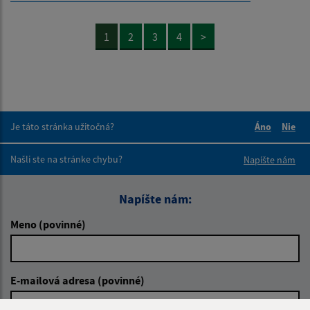
1
2
3
4
>
Je táto stránka užitočná?
Áno
Nie
Boli tieto 
Boli 
Našli ste na stránke chybu?
Napíšte nám
Napíšte nám:
Meno (povinné)
E-mailová adresa (povinné)