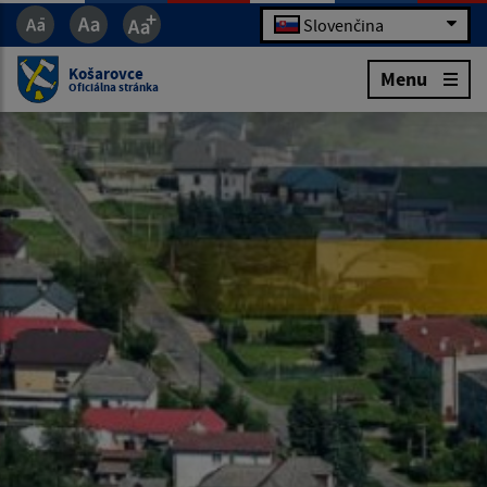
Slovenčina
Košarovce
Menu
Oficiálna stránka