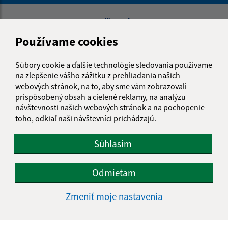
Napíšte nám:
Používame cookies
Meno (povinné)
Súbory cookie a ďalšie technológie sledovania používame
na zlepšenie vášho zážitku z prehliadania našich
E-mailová adresa (povinné)
webových stránok, na to, aby sme vám zobrazovali
prispôsobený obsah a cielené reklamy, na analýzu
návštevnosti našich webových stránok a na pochopenie
toho, odkiaľ naši návštevníci prichádzajú.
Text vašej správy (povinné)
Súhlasím
Odmietam
Zmeniť moje nastavenia
Oboznámil som sa so
spracúvaním osobných
údajov