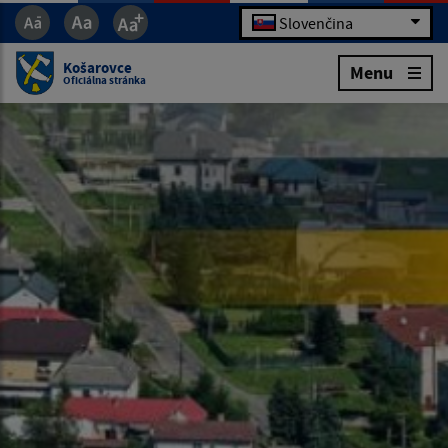
Slovenčina
Košarovce
Menu
Oficiálna stránka