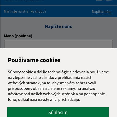
Boli tieto 
Boli 
Našli ste na stránke chybu?
Napíšte nám
Napíšte nám:
Meno (povinné)
E-mailová adresa (povinné)
Používame cookies
Súbory cookie a ďalšie technológie sledovania používame
na zlepšenie vášho zážitku z prehliadania našich
Text vašej správy (povinné)
webových stránok, na to, aby sme vám zobrazovali
prispôsobený obsah a cielené reklamy, na analýzu
návštevnosti našich webových stránok a na pochopenie
toho, odkiaľ naši návštevníci prichádzajú.
Súhlasím