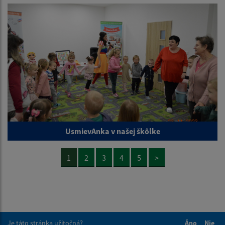
UsmievAnka v našej škôlke
1
2
3
4
5
>
Je táto stránka užitočná?
Áno
Nie