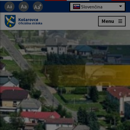
Slovenčina
Košarovce
Menu
Oficiálna stránka