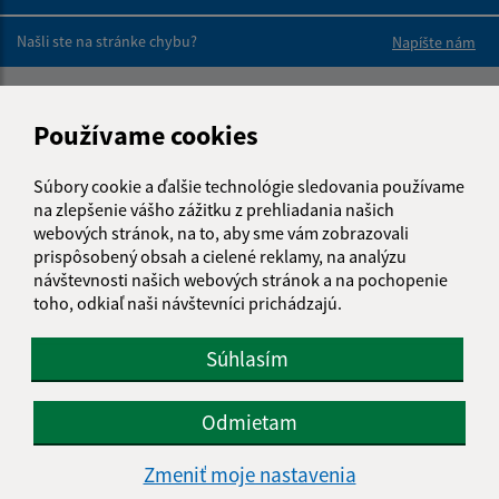
Boli tieto 
Boli 
Našli ste na stránke chybu?
Napíšte nám
Napíšte nám:
Používame cookies
Meno (povinné)
Súbory cookie a ďalšie technológie sledovania používame
na zlepšenie vášho zážitku z prehliadania našich
webových stránok, na to, aby sme vám zobrazovali
E-mailová adresa (povinné)
prispôsobený obsah a cielené reklamy, na analýzu
návštevnosti našich webových stránok a na pochopenie
toho, odkiaľ naši návštevníci prichádzajú.
Text vašej správy (povinné)
Súhlasím
Odmietam
Zmeniť moje nastavenia