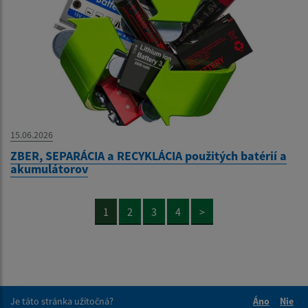
15.06.2026
ZBER, SEPARÁCIA a RECYKLÁCIA použitých batérií a
akumulátorov
1
2
3
4
>
Je táto stránka užitočná?
Áno
Nie