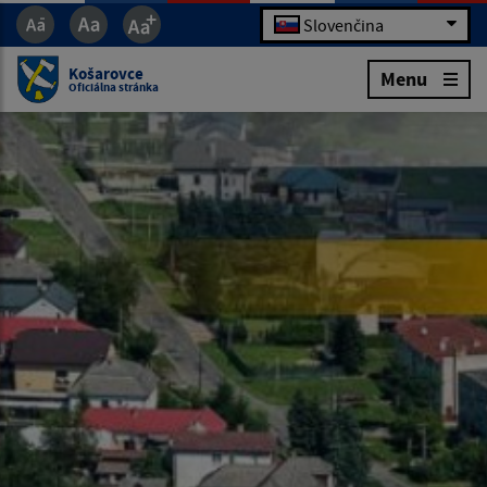
Slovenčina
Košarovce
Menu
Oficiálna stránka