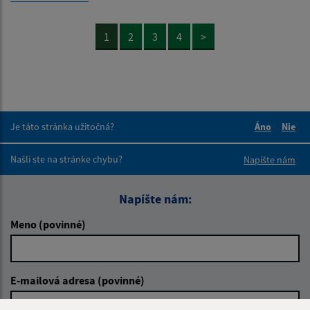
1
2
3
4
>
Je táto stránka užitočná?
Áno
Nie
Boli tieto 
Boli 
Našli ste na stránke chybu?
Napíšte nám
Napíšte nám:
Meno (povinné)
E-mailová adresa (povinné)