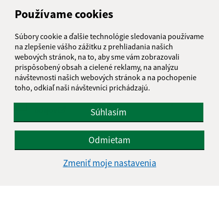
Používame cookies
Text vašej správy (povinné)
Súbory cookie a ďalšie technológie sledovania používame
na zlepšenie vášho zážitku z prehliadania našich
webových stránok, na to, aby sme vám zobrazovali
prispôsobený obsah a cielené reklamy, na analýzu
návštevnosti našich webových stránok a na pochopenie
toho, odkiaľ naši návštevníci prichádzajú.
Oboznámil som sa so
spracúvaním osobných
údajov
Súhlasím
Google reCaptcha Response
Odoslať správu
Odmietam
Zmeniť moje nastavenia
Úradné hodiny:
Deň
Čas doobeda
Čas poobede
Pondelok:
07:30 - 11:30
12:00 - 15:30