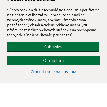
Súbory cookie a ďalšie technológie sledovania používame
E-mailová adresa (povinné)
na zlepšenie vášho zážitku z prehliadania našich
webových stránok, na to, aby sme vám zobrazovali
prispôsobený obsah a cielené reklamy, na analýzu
návštevnosti našich webových stránok a na pochopenie
Text vašej správy (povinné)
toho, odkiaľ naši návštevníci prichádzajú.
Súhlasím
Odmietam
Oboznámil som sa so
spracúvaním osobných
Zmeniť moje nastavenia
údajov
Google reCaptcha Response
Odoslať správu