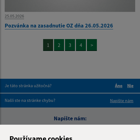
25.05.2026
Pozvánka na zasadnutie OZ dňa 26.05.2026
1
2
3
4
>
Je táto stránka užitočná?
Áno
Nie
Boli tieto 
Boli 
Našli ste na stránke chybu?
Napíšte nám
Napíšte nám:
Meno (povinné)
Používame cookies