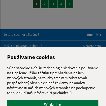
1
2
3
4
>
Je táto stránka užitočná?
Áno
Nie
Boli tieto 
Boli 
Našli ste na stránke chybu?
Napíšte nám
Používame cookies
Napíšte nám:
Meno (povinné)
Súbory cookie a ďalšie technológie sledovania používame
na zlepšenie vášho zážitku z prehliadania našich
webových stránok, na to, aby sme vám zobrazovali
prispôsobený obsah a cielené reklamy, na analýzu
E-mailová adresa (povinné)
návštevnosti našich webových stránok a na pochopenie
toho, odkiaľ naši návštevníci prichádzajú.
Súhlasím