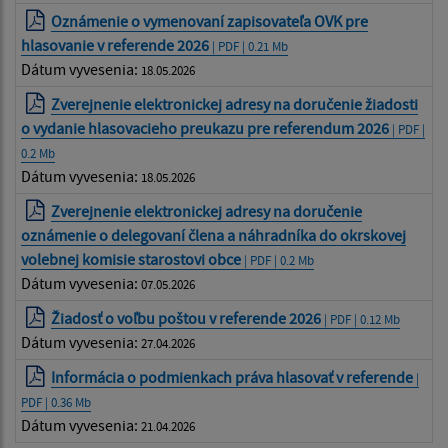
Oznámenie o vymenovaní zapisovateľa OVK pre
hlasovanie v referende 2026
| PDF | 0.21 Mb
Dátum vyvesenia:
18.05.2026
Zverejnenie elektronickej adresy na doručenie žiadosti
o vydanie hlasovacieho preukazu pre referendum 2026
| PDF |
0.2 Mb
Dátum vyvesenia:
18.05.2026
Zverejnenie elektronickej adresy na doručenie
oznámenie o delegovaní člena a náhradníka do okrskovej
volebnej komisie starostovi obce
| PDF | 0.2 Mb
Dátum vyvesenia:
07.05.2026
Žiadosť o voľbu poštou v referende 2026
| PDF | 0.12 Mb
Dátum vyvesenia:
27.04.2026
Informácia o podmienkach práva hlasovať v referende
|
PDF | 0.36 Mb
Dátum vyvesenia:
21.04.2026