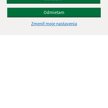
Text vašej správy (povinné)
Odmietam
Zmeniť moje nastavenia
Oboznámil som sa so
spracúvaním osobných
údajov
Google reCaptcha Response
Odoslať správu
Úradné hodiny:
Deň
Čas doobeda
Čas poobede
Pondelok:
07:30 - 11:30
12:00 - 15:30
Utorok:
07:30 - 11:30
12:00 - 15:30