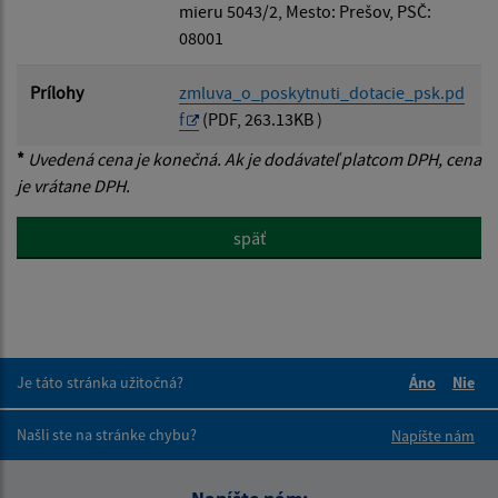
mieru 5043/2, Mesto: Prešov, PSČ:
08001
Prílohy
zmluva_o_poskytnuti_dotacie_psk.pd
f
(PDF, 263.13KB )
*
Uvedená cena je konečná. Ak je dodávateľ platcom DPH, cena
je vrátane DPH.
späť
Je táto stránka užitočná?
Áno
Nie
Boli tieto 
Boli 
Našli ste na stránke chybu?
Napíšte nám