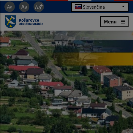
Slovenčina
Košarovce
Menu
Oficiálna stránka