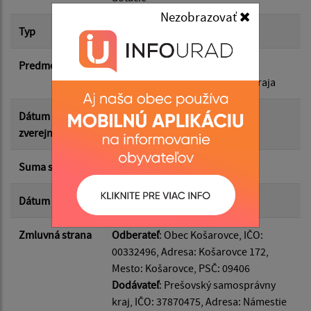
Nezobrazovať
Suma od:
Typ
Hlavná zmluva
Predmet
Poskytnutie dotácie z rozpočtu
Suma do:
Prešovského samosprávneho kraja
Dátum
16.06.2026
Typ:
zverejnenia
Suma s DPH*
2 400.00 €
Filtrovať
Reset
Dátum uzavretia
12.06.2026
Zmluvná strana
Odberateľ
: Obec Košarovce, IČO:
00332496, Adresa: Košarovce 172,
Mesto: Košarovce, PSČ: 09406
Dodávateľ
: Prešovský samosprávny
kraj, IČO: 37870475, Adresa: Námestie