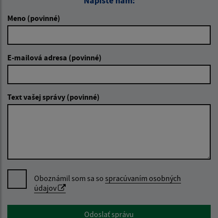
Napíšte nám:
Meno (povinné)
E-mailová adresa (povinné)
Text vašej správy (povinné)
Oboznámil som sa so
spracúvaním osobných
údajov
Google reCaptcha Response
Odoslať správu