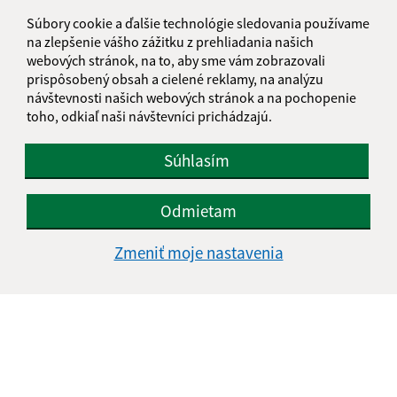
Súbory cookie a ďalšie technológie sledovania používame
info@kosarovce.sk
na zlepšenie vášho zážitku z prehliadania našich
+421 57 44 98 129
webových stránok, na to, aby sme vám zobrazovali
prispôsobený obsah a cielené reklamy, na analýzu
IČO: 00332496
návštevnosti našich webových stránok a na pochopenie
toho, odkiaľ naši návštevníci prichádzajú.
Súhlasím
Odmietam
Zmeniť moje nastavenia