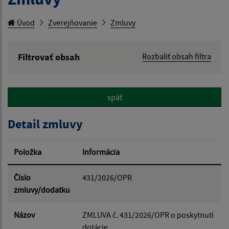
Úvod
Zverejňovanie
Zmluvy
Filtrovať obsah
Rozbaliť obsah filtra
Hľadaný výraz:
späť
Hľadať v:
Detail zmluvy
Typ dátumu:
Položka
Informácia
Dátum od:
Číslo
431/2026/OPR
zmluvy/dodatku
Dátum do:
Názov
ZMLUVA č. 431/2026/OPR o poskytnutí
dotácie