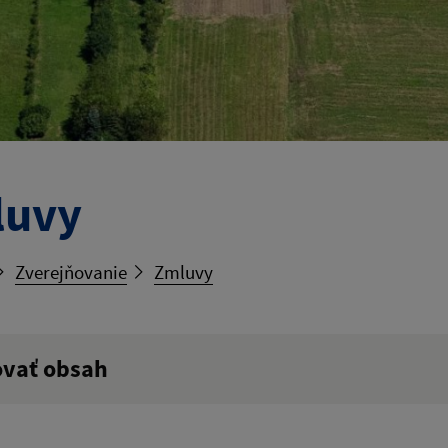
luvy
Zverejňovanie
Zmluvy
ovať obsah
ý výraz: