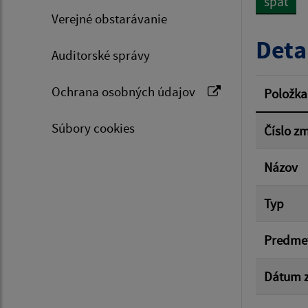
späť
Verejné obstarávanie
Typ dá
Deta
Auditorské správy
Suma 
Ochrana osobných údajov
Položka
Súbory cookies
Číslo z
Filtr
Názov
Typ
Predme
Dátum z