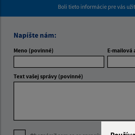
Boli tieto informácie pre vás už
Napíšte nám:
Meno (povinné)
E-mailová 
Text vašej správy (povinné)
Použív