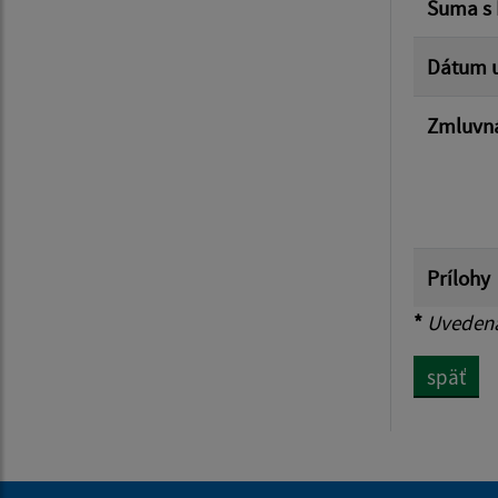
Suma s
Dátum u
Zmluvná
Prílohy
*
Uvedená 
späť