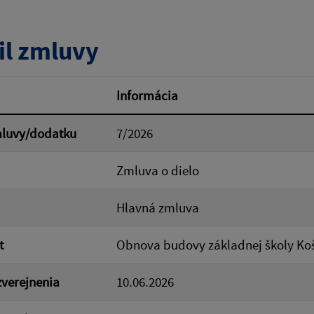
tumu:
Dátum od:
il zmluvy
od:
Suma do:
Informácia
mluvy/dodatku
7/2026
ovať
Zmluva o dielo
Hlavná zmluva
t
Obnova budovy základnej školy Ko
verejnenia
10.06.2026