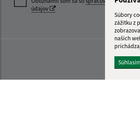
Oboznámil som sa so
spracúvaním osobný
údajov
Súbory co
zážitku z
zobrazova
našich we
prichádza
Súhlasí