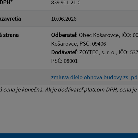
 DPH*
839 911.21 €
zavretia
10.06.2026
 strana
Odberateľ
: Obec Košarovce, IČO: 0
Košarovce, PSČ: 09406
Dodávateľ
: ZOYTEC, s. r. o., IČO: 
PSČ: 08001
zmluva dielo obnova budovy zs .pd
cena je konečná. Ak je dodávateľ platcom DPH, cena je