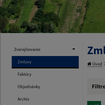
Zm
Zverejňovanie
Zmluvy
Úvod
Faktúry
Filtr
Objednávky
Hľadan
Archív