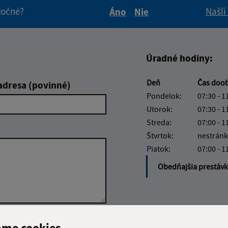
itočné?
Našli
Áno
Nie
Boli tieto informácie pre 
Boli tieto informáci
Úradné hodiny:
Deň
Čas doo
adresa (povinné)
Pondelok:
07:30 - 1
Utorok:
07:30 - 1
Streda:
07:00 - 1
Štvrtok:
nestránk
Piatok:
07:00 - 1
Obedňajšia prestáv
Google reCaptcha Response
ame cookies