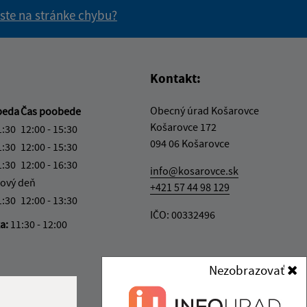
 ste na stránke chybu?
vás užitočné?
e pre vás užitočné?
Kontakt:
Obecný úrad Košarovce
beda
Čas poobede
Košarovce 172
1:30
12:00 - 15:30
094 06 Košarovce
1:30
12:00 - 15:30
1:30
12:00 - 16:30
info@kosarovce.sk
ový deň
+421 57 44 98 129
1:30
12:00 - 13:30
IČO: 00332496
ka:
11:30 - 12:00
Nezobrazovať