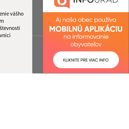
enie vášho
ám
števnosti
vníci