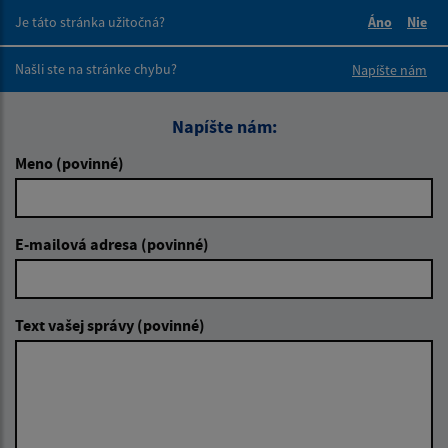
Je táto stránka užitočná?
Áno
Nie
Boli tieto 
Boli 
Našli ste na stránke chybu?
Napíšte nám
Napíšte nám:
Meno (povinné)
E-mailová adresa (povinné)
Text vašej správy (povinné)