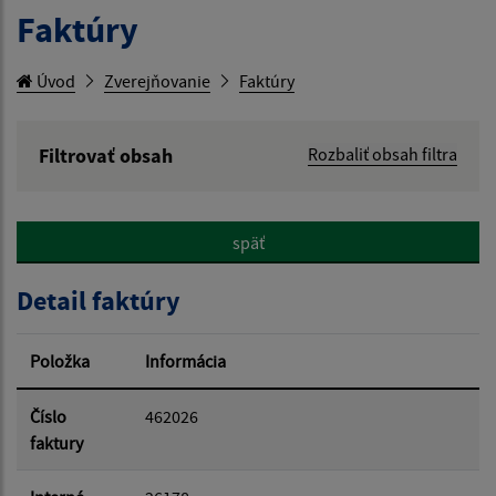
Faktúry
Úvod
Zverejňovanie
Faktúry
Filtrovať obsah
Rozbaliť obsah filtra
Hľadaný výraz:
späť
Hľadať v:
Detail faktúry
Typ dátumu:
Položka
Informácia
Dátum od:
Číslo
462026
faktury
Dátum do: