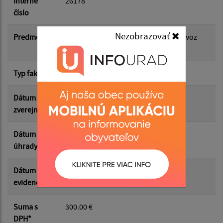
Interné
26178
číslo
Suma od:
Nezobrazovať
Predmet
FP: 26178 F /462026 26.06.26 - FP- Vývoz
žúmp- BYTDOM
Suma do:
Typ faktúry
dodávateľská
Dátum
01.07.2026
zverejnenia
Filtrovať
Reset
Dátum
26.06.2026
úhrady
Dátum
26.06.2026
evidencie
Suma s
300.00 €
DPH*