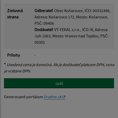
Zmluvná
Odberateľ
: Obec Košarovce, IČO: 00332496,
strana
Adresa: Košarovce 172, Mesto: Košarovce,
PSČ: 09406
Dodávateľ
: VT-FEKAL s.r.o., IČO: N, Adresa:
Juh 1063, Mesto: Vranov nad Topľou, PSČ:
09301
Prílohy
-
*
Uvedená cena je konečná. Ak je dodávateľ platcom DPH, cena
je vrátane DPH.
späť
Generované portálom
Uradne.sk