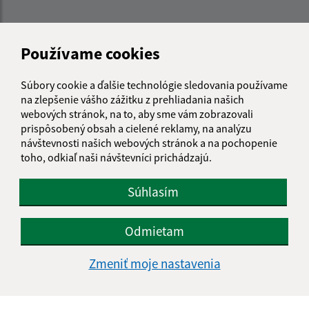
Kontakt:
Používame cookies
Obecný úrad Košarovce
Košarovce 172
Súbory cookie a ďalšie technológie sledovania používame
094 06 Košarovce
na zlepšenie vášho zážitku z prehliadania našich
webových stránok, na to, aby sme vám zobrazovali
info@kosarovce.sk
prispôsobený obsah a cielené reklamy, na analýzu
+421 57 44 98 129
návštevnosti našich webových stránok a na pochopenie
toho, odkiaľ naši návštevníci prichádzajú.
IČO: 00332496
Súhlasím
Odmietam
Zmeniť moje nastavenia