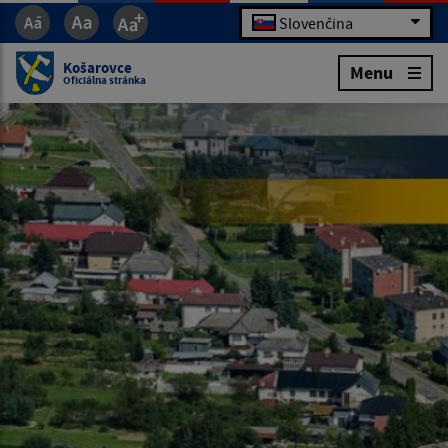
Slovenčina
Košarovce
Menu
Oficiálna stránka