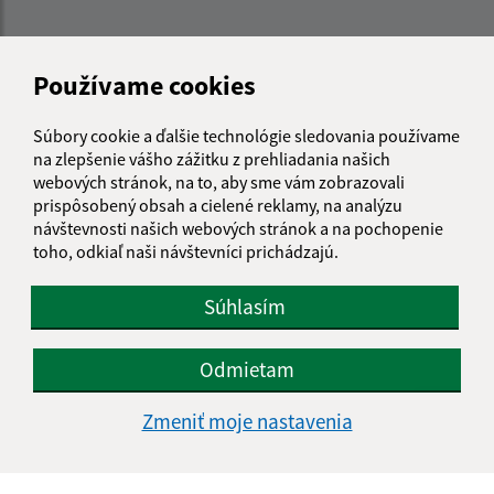
Kontakt:
Používame cookies
Obecný úrad Košarovce
Košarovce 172
Súbory cookie a ďalšie technológie sledovania používame
094 06 Košarovce
na zlepšenie vášho zážitku z prehliadania našich
webových stránok, na to, aby sme vám zobrazovali
info@kosarovce.sk
prispôsobený obsah a cielené reklamy, na analýzu
+421 57 44 98 129
návštevnosti našich webových stránok a na pochopenie
toho, odkiaľ naši návštevníci prichádzajú.
IČO: 00332496
Súhlasím
Odmietam
Zmeniť moje nastavenia