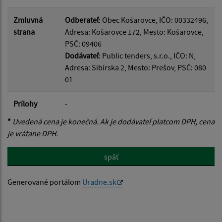
Zmluvná
Odberateľ
: Obec Košarovce, IČO: 00332496,
strana
Adresa: Košarovce 172, Mesto: Košarovce,
PSČ: 09406
Dodávateľ
: Public tenders, s.r.o., IČO: N,
Adresa: Sibírska 2, Mesto: Prešov, PSČ: 080
01
Prílohy
-
*
Uvedená cena je konečná. Ak je dodávateľ platcom DPH, cena
je vrátane DPH.
späť
Generované portálom
Uradne.sk