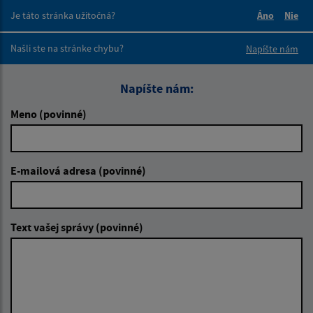
Je táto stránka užitočná?
Áno
Nie
Boli tieto 
Boli 
Našli ste na stránke chybu?
Napíšte nám
Napíšte nám:
Meno (povinné)
E-mailová adresa (povinné)
Text vašej správy (povinné)