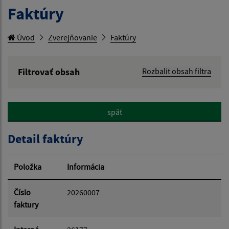
Faktúry
Úvod
Zverejňovanie
Faktúry
Filtrovať obsah
Rozbaliť obsah filtra
Hľadaný výraz:
späť
Hľadať v:
Detail faktúry
Typ dátumu:
Položka
Informácia
Dátum od:
Číslo
20260007
faktury
Dátum do: