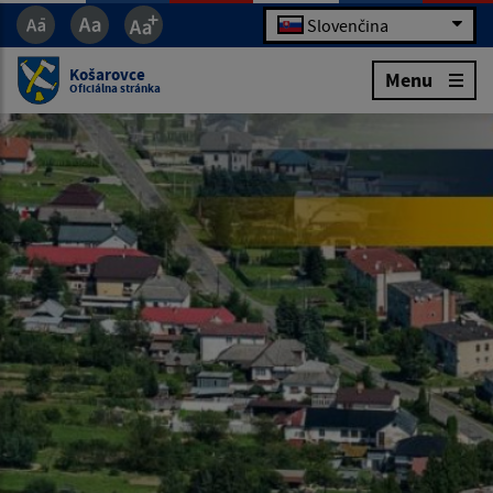
Slovenčina
Košarovce
Menu
Oficiálna stránka