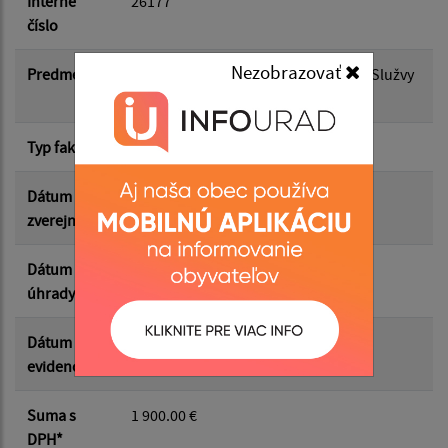
Interné
26177
číslo
Suma od:
Nezobrazovať
Predmet
FP: 26177 F /20260007 23.06.26 - FP-Služvy
VO-Obnova budovy ZŠ
Suma do:
Typ faktúry
dodávateľská
Dátum
01.07.2026
zverejnenia
Filtrovať
Reset
Dátum
24.06.2026
úhrady
Dátum
23.06.2026
evidencie
Suma s
1 900.00 €
DPH*