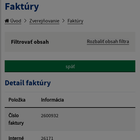
Faktúry
Úvod
Zverejňovanie
Faktúry
Filtrovať obsah
Rozbaliť obsah filtra
Hľadaný výraz:
späť
Hľadať v:
Detail faktúry
Typ dátumu:
Položka
Informácia
Dátum od:
Číslo
2600932
faktury
Dátum do:
Interné
26171