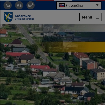
Slovenčina
Košarovce
Menu
Oficiálna stránka