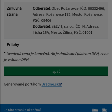
Zmluvná
Odberateľ
: Obec Košarovce, IČO: 00332496,
strana
Adresa: Košarovce 172, Mesto: Košarovce,
PSČ: 09406
Dodávateľ
: SELVIT, s.s.o., IČO: N, Adresa:
Tichá 15A, Mesto: Žilina, PSČ: 01001
Prílohy
-
*
Uvedená cena je konečná. Ak je dodávateľ platcom DPH, cena
je vrátane DPH.
späť
Generované portálom
Uradne.sk
Je táto stránka užitočná?
Áno
Nie