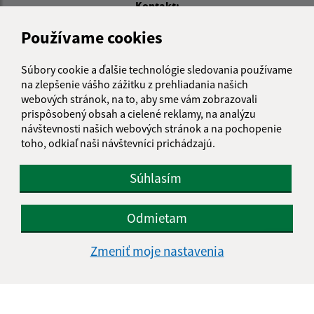
Kontakt:
Obecný úrad Košarovce
Používame cookies
Košarovce 172
094 06 Košarovce
Súbory cookie a ďalšie technológie sledovania používame
na zlepšenie vášho zážitku z prehliadania našich
info@kosarovce.sk
webových stránok, na to, aby sme vám zobrazovali
+421 57 44 98 129
prispôsobený obsah a cielené reklamy, na analýzu
návštevnosti našich webových stránok a na pochopenie
IČO: 00332496
toho, odkiaľ naši návštevníci prichádzajú.
Súhlasím
Odmietam
Zmeniť moje nastavenia