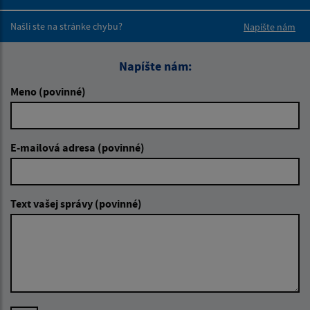
Boli tieto 
Boli 
Našli ste na stránke chybu?
Napíšte nám
Napíšte nám:
Meno (povinné)
E-mailová adresa (povinné)
Text vašej správy (povinné)