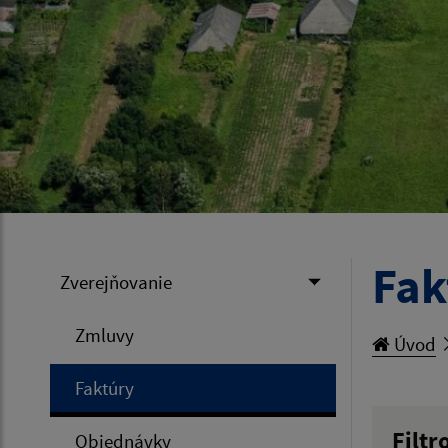
Fak
Zverejňovanie
Zmluvy
Úvod
Faktúry
Filtr
Objednávky