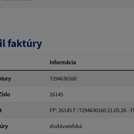
ý výraz:
tumu:
Dátum od:
il faktúry
od:
Suma do:
Informácia
ktury
7294630160
ovať
číslo
26145
t
FP: 26145 F /7294630160 21.05.26 - F
túry
dodávateľská