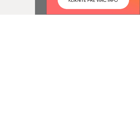
ované:
Správca obsahu:
10:49 hod.
Správca obsahu je Obec
Košarovce.
Vytvorené v súlade s
Jednotným