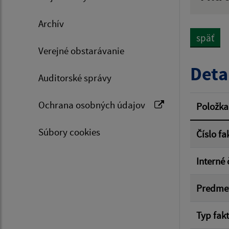
Hľadan
Archív
späť
Verejné obstarávanie
Typ dá
Deta
Auditorské správy
Suma 
Ochrana osobných údajov
Položka
Súbory cookies
Číslo fa
Filtr
Interné 
Predme
Typ fak