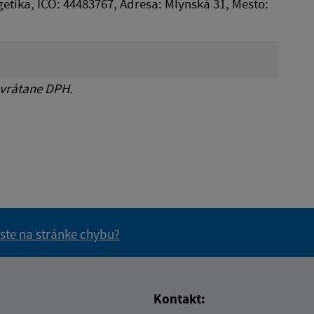
etika, IČO: 44483767, Adresa: Mlynská 31, Mesto:
 vrátane DPH.
 ste na stránke chybu?
vás užitočné?
e pre vás užitočné?
Kontakt: