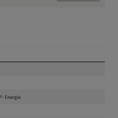
Hľadať v:
Dátum do:
Reset
P- Energie