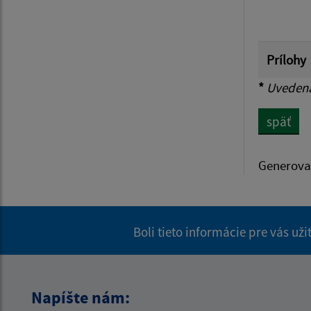
Prílohy
*
Uvedená 
späť
Generova
Boli tieto informácie pre vás už
Napíšte nám: