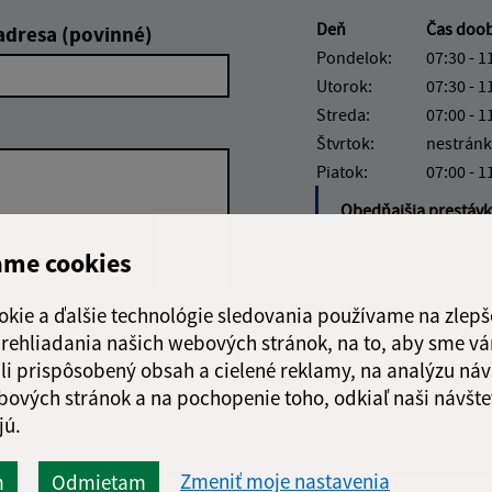
Deň
Čas doo
adresa (povinné)
Pondelok:
07:30 - 1
Utorok:
07:30 - 1
Streda:
07:00 - 1
Štvrtok:
nestránk
Piatok:
07:00 - 1
Obedňajšia prestáv
ame cookies
okie a ďalšie technológie sledovania používame na zlepš
Google reCaptcha Response
 prehliadania našich webových stránok, na to, aby sme v
Odoslať
ch
správu
li prispôsobený obsah a cielené reklamy, na analýzu náv
bových stránok a na pochopenie toho, odkiaľ naši návšte
jú.
Zmeniť moje nastavenia
m
Odmietam