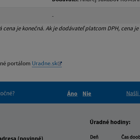
-
cena je konečná. Ak je dodávateľ platcom DPH, cena je
né portálom
Uradne.sk
itočné?
Našli
Áno
Nie
Boli tieto informácie pre 
Boli tieto informáci
Úradné hodiny:
Deň
Čas doo
adresa (povinné)