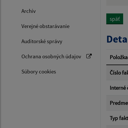
Hľadan
Archív
späť
Verejné obstarávanie
Typ dá
Deta
Auditorské správy
Suma 
Ochrana osobných údajov
Položka
Súbory cookies
Číslo fa
Filtr
Interné 
Predme
Typ fak