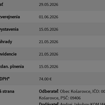
sť
29.05.2026
verejnenia
01.06.2026
ystavenia
15.05.2026
úhrady
21.05.2026
videncie
21.05.2026
dan. plnenia
15.05.2026
 DPH*
74.00 €
 strana
Odberateľ
: Obec Košarovce, IČO: 0
Košarovce, PSČ: 09406
Dodávateľ
: Andrej Jakubov KOMJAK,