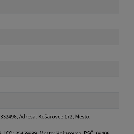
0332496, Adresa: Košarovce 172, Mesto:
 IČO: 35459999, Mesto: Košarovce, PSČ: 09406