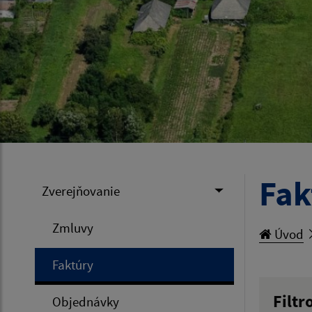
Fak
Zverejňovanie
Zmluvy
Úvod
Faktúry
Filtr
Objednávky