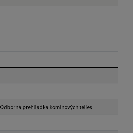
Hľadať v:
Dátum do:
Reset
P- Odborná prehliadka komínových telies