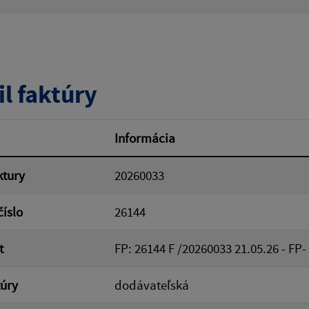
ý výraz:
tumu:
Dátum od:
il faktúry
od:
Suma do:
Informácia
ktury
20260033
ovať
číslo
26144
t
FP: 26144 F /20260033 21.05.26 - F
túry
dodávateľská