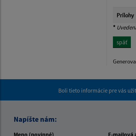
Prílohy
*
Uvedená 
späť
Generova
Boli tieto informácie pre vás už
Napíšte nám:
Meno (povinné)
E-mailová 