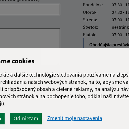
Pondelok:
07:30 - 1
Utorok:
07:30 - 1
Streda:
07:00 - 1
Štvrtok:
nestránk
Piatok:
07:00 - 1
Obedňajšia prestáv
ame cookies
okie a ďalšie technológie sledovania používame na zlepš
Google reCaptcha Response
Odoslať
ch
 prehliadania našich webových stránok, na to, aby sme v
správu
li prispôsobený obsah a cielené reklamy, na analýzu náv
bových stránok a na pochopenie toho, odkiaľ naši návšte
jú.
Zmeniť moje nastavenia
m
Odmietam