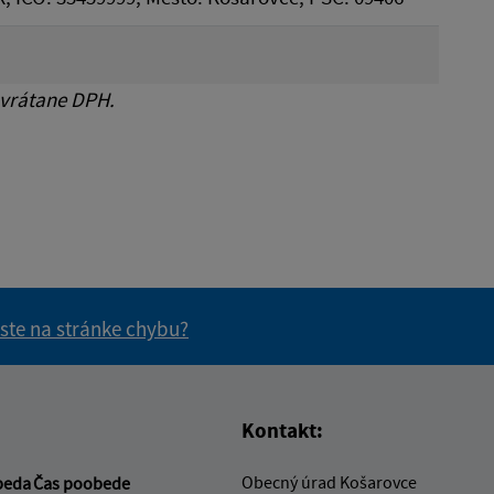
 vrátane DPH.
 ste na stránke chybu?
vás užitočné?
e pre vás užitočné?
Kontakt:
Obecný úrad Košarovce
beda
Čas poobede