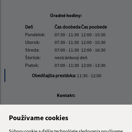
Úradné hodiny:
Deň
Čas doobeda
Čas poobede
Pondelok:
07:30 - 11:30
12:00 - 15:30
Utorok:
07:30 - 11:30
12:00 - 15:30
Streda:
07:00 - 11:30
12:00 - 16:30
Štvrtok:
nestránkový deň
Piatok:
07:00 - 11:30
12:00 - 13:30
Obedňajšia prestávka:
11:30 - 12:00
Kontakt:
Obecný úrad Košarovce
Košarovce 172
Používame cookies
094 06 Košarovce
Súbory cookie a ďalšie technológie sledovania používame