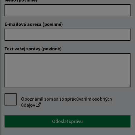
E-mailová adresa (povinné)
Text vašej správy (povinné)
Oboznámil som sa so
spracúvaním osobných
údajov
Google reCaptcha Response
Odoslať správu