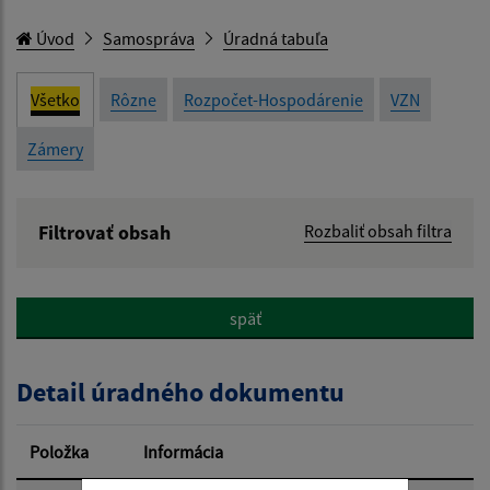
Úvod
Samospráva
Úradná tabuľa
Všetko
Rôzne
Rozpočet-Hospodárenie
VZN
Zámery
Filtrovať obsah
Rozbaliť obsah filtra
Názov:
späť
Popis:
Detail úradného dokumentu
Dátum zverejnenia od:
Položka
Informácia
Dátum zverejnenia do: