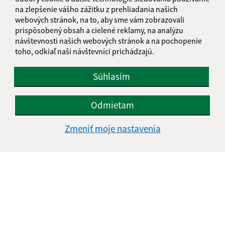
info@kosarovce.sk
na zlepšenie vášho zážitku z prehliadania našich
+421 57 44 98 129
webových stránok, na to, aby sme vám zobrazovali
prispôsobený obsah a cielené reklamy, na analýzu
IČO: 00332496
návštevnosti našich webových stránok a na pochopenie
toho, odkiaľ naši návštevníci prichádzajú.
Súhlasím
Odmietam
Zmeniť moje nastavenia
Informácie o stránke: