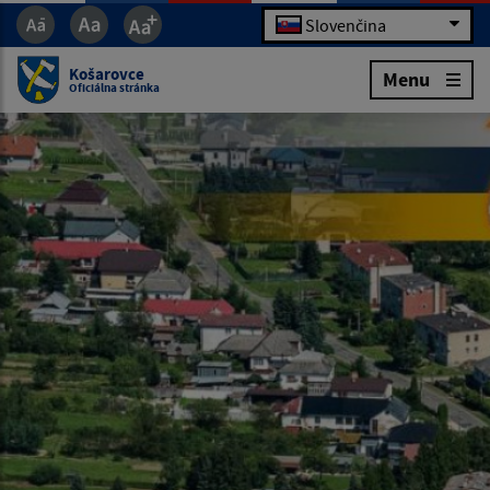
Slovenčina
Košarovce
Menu
Oficiálna stránka